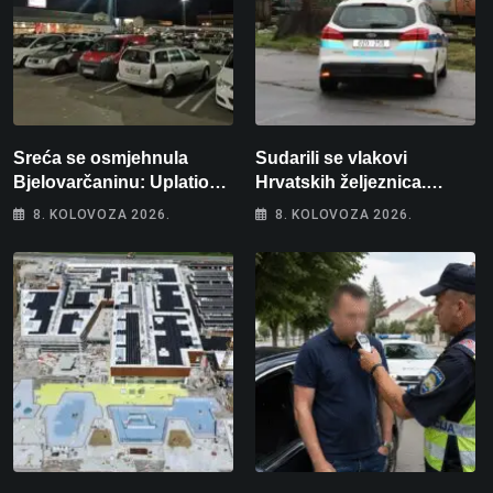
Sreća se osmjehnula
Sudarili se vlakovi
Bjelovarčaninu: Uplatio
Hrvatskih željeznica.
samo 4 eura, a osvojio
Šestero osoba teško
8. KOLOVOZA 2026.
8. KOLOVOZA 2026.
više od 80 tisuća eura
ozlijeđeno, mlađa žena na
intenzivnoj