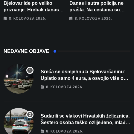
Bjelovar ide po veliko
Danas i sutra policija ne
priznanje: Hrebak danas u
prašta: Na cestama su
Parizu predstavlja
posebno na meti ovi
8. KOLOVOZA 2026.
8. KOLOVOZA 2026.
Wellovar za domaćina
prekršaji
Europskog prvenstva
NEDAVNE OBJAVE
Sreća se osmjehnula Bjelovarčaninu:
Uplatio samo 4 eura, a osvojio više od
80 tisuća eura
8. KOLOVOZA 2026.
Sudarili se vlakovi Hrvatskih željeznica.
Šestero osoba teško ozlijeđeno, mlađa
žena na intenzivnoj
8. KOLOVOZA 2026.