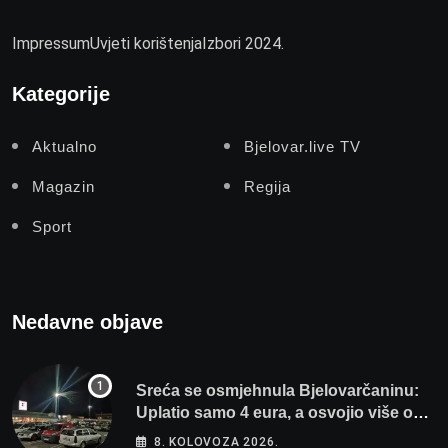
Impressum
Uvjeti korištenja
Izbori 2024.
Kategorije
Aktualno
Bjelovar.live TV
Magazin
Regija
Sport
Nedavne objave
Sreća se osmjehnula Bjelovarčaninu:
Uplatio samo 4 eura, a osvojio više od
80 tisuća eura
8. KOLOVOZA 2026.