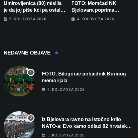
Umirovljenica (80) mislila
FOTO: Momčad NK
je da joj piše kći pa ostala
Bjelovara poprima
bez 1000 eura
jesenski izgled
5. KOLOVOZA 2026.
4. KOLOVOZA 2026.
NEDAVNE OBJAVE
FOTO: Bilogorac pobjednik Đurinog
memorijala
6. KOLOVOZA 2026.
Iz Bjelovara ravno na istočno krilo
NATO-a: Evo kamo odlazi 82 hrvatska
vojnika i 6 vojnikinja
5. KOLOVOZA 2026.