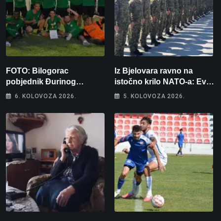
FOTO: Bilogorac
Iz Bjelovara ravno na
pobjednik Đurinog
istočno krilo NATO-a: Evo
memorijala
kamo odlazi 82 hrvatska
6. KOLOVOZA 2026.
5. KOLOVOZA 2026.
vojnika i 6 vojnikinja