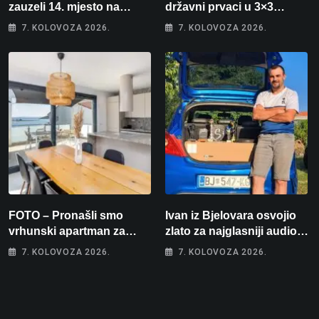
zauzeli 14. mjesto na
državni prvaci u 3×3
brzincu
košarci, Klara Končar je
7. KOLOVOZA 2026.
7. KOLOVOZA 2026.
prvakinja Hrvatske u
stolnom tenisu!
FOTO – Pronašli smo
Ivan iz Bjelovara osvojio
vrhunski apartman za
zlato za najglasniji audio
odmor: Pogled na more, tri
sustav i srušio osobni
7. KOLOVOZA 2026.
7. KOLOVOZA 2026.
spavaće sobe i terasa koja
rekord od čak 145,9 dB!
osvaja