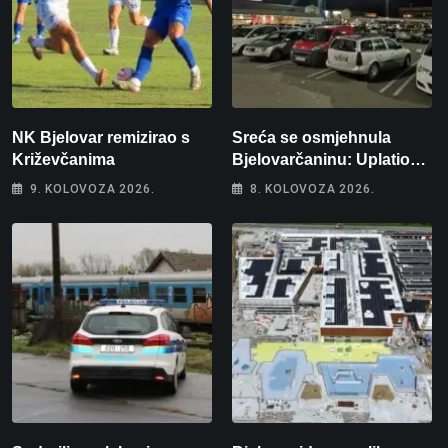
NK Bjelovar remizirao s
Sreća se osmjehnula
Križevčanima
Bjelovarčaninu: Uplatio
samo 4 eura, a osvojio
9. KOLOVOZA 2026.
8. KOLOVOZA 2026.
više od 80 tisuća eura