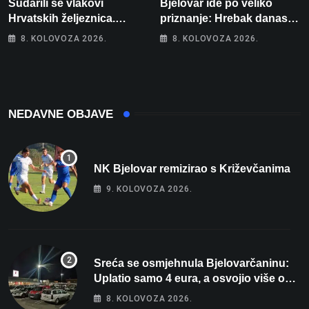
Sudarili se vlakovi
Bjelovar ide po veliko
Hrvatskih željeznica.
priznanje: Hrebak danas u
Šestero osoba teško
Parizu predstavlja
8. KOLOVOZA 2026.
8. KOLOVOZA 2026.
ozlijeđeno, mlađa žena na
Wellovar za domaćina
intenzivnoj
Europskog prvenstva
NEDAVNE OBJAVE
NK Bjelovar remizirao s Križevčanima
9. KOLOVOZA 2026.
Sreća se osmjehnula Bjelovarčaninu:
Uplatio samo 4 eura, a osvojio više od
80 tisuća eura
8. KOLOVOZA 2026.