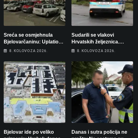
Sreća se osmjehnula
Sudarili se vlakovi
Bjelovarčaninu: Uplatio
Hrvatskih željeznica.
samo 4 eura, a osvojio
Šestero osoba teško
8. KOLOVOZA 2026.
8. KOLOVOZA 2026.
više od 80 tisuća eura
ozlijeđeno, mlađa žena na
intenzivnoj
Bjelovar ide po veliko
Danas i sutra policija ne