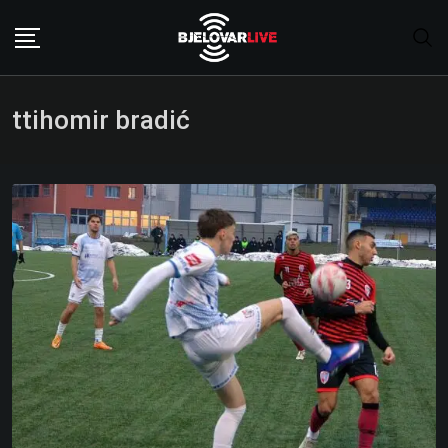
Skip
to
content
ttihomir bradić