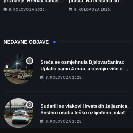
priznanje: Hrebak danas u
prašta: Na cestama su
Parizu predstavlja
posebno na meti ovi
8. KOLOVOZA 2026.
8. KOLOVOZA 2026.
Wellovar za domaćina
prekršaji
Europskog prvenstva
NEDAVNE OBJAVE
Sreća se osmjehnula Bjelovarčaninu:
Uplatio samo 4 eura, a osvojio više od
80 tisuća eura
8. KOLOVOZA 2026.
Sudarili se vlakovi Hrvatskih željeznica.
Šestero osoba teško ozlijeđeno, mlađa
žena na intenzivnoj
8. KOLOVOZA 2026.