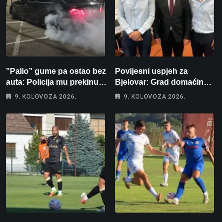
”Palio” gume pa ostao bez
Povijesni uspjeh za
auta: Policija mu prekinula
Bjelovar: Grad domaćin
”show” na parkingu u
Europskog juniorskog
9. KOLOVOZA 2026.
9. KOLOVOZA 2026.
Bjelovaru
prvenstva u plivanju 2027!