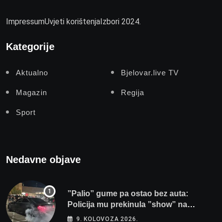
Impressum
Uvjeti korištenja
Izbori 2024.
Kategorije
Aktualno
Bjelovar.live TV
Magazin
Regija
Sport
Nedavne objave
”Palio” gume pa ostao bez auta:
Policija mu prekinula ”show” na
parkingu u Bjelovaru
9. KOLOVOZA 2026.