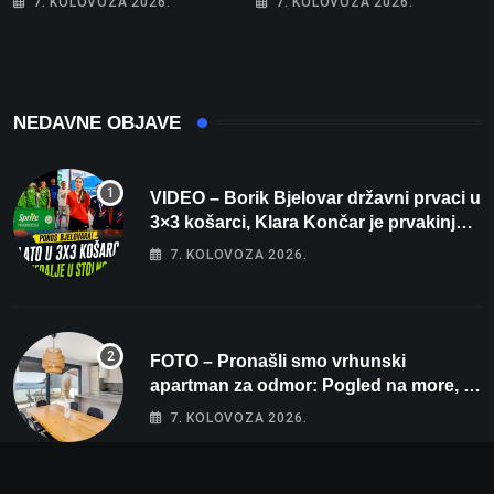
7. KOLOVOZA 2026.
7. KOLOVOZA 2026.
rekord od čak 145,9 dB!
Michelinov chef sprema
veliko iznenađenje za
Bjelovar
NEDAVNE OBJAVE
VIDEO – Borik Bjelovar državni prvaci u
3×3 košarci, Klara Končar je prvakinja
Hrvatske u stolnom tenisu!
7. KOLOVOZA 2026.
FOTO – Pronašli smo vrhunski
apartman za odmor: Pogled na more, tri
spavaće sobe i terasa koja osvaja
7. KOLOVOZA 2026.