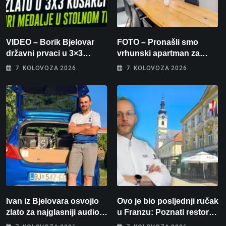
VIDEO – Borik Bjelovar
FOTO – Pronašli smo
državni prvaci u 3×3
vrhunski apartman za
košarci, Klara Končar je
odmor: Pogled na more, tri
7. KOLOVOZA 2026.
7. KOLOVOZA 2026.
prvakinja Hrvatske u
spavaće sobe i terasa koja
stolnom tenisu!
osvaja
Ivan iz Bjelovara osvojio
Ovo je bio posljednji ručak
zlato za najglasniji audio
u Franzu: Poznati restoran
sustav i srušio osobni
otišao u povijest, a