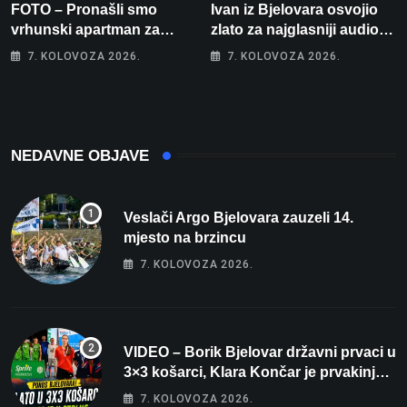
FOTO – Pronašli smo
Ivan iz Bjelovara osvojio
vrhunski apartman za
zlato za najglasniji audio
odmor: Pogled na more, tri
sustav i srušio osobni
7. KOLOVOZA 2026.
7. KOLOVOZA 2026.
spavaće sobe i terasa koja
rekord od čak 145,9 dB!
osvaja
NEDAVNE OBJAVE
Veslači Argo Bjelovara zauzeli 14.
mjesto na brzincu
7. KOLOVOZA 2026.
VIDEO – Borik Bjelovar državni prvaci u
3×3 košarci, Klara Končar je prvakinja
Hrvatske u stolnom tenisu!
7. KOLOVOZA 2026.