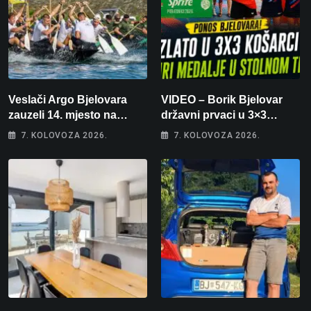
Veslači Argo Bjelovara
VIDEO – Borik Bjelovar
zauzeli 14. mjesto na
državni prvaci u 3×3
brzincu
košarci, Klara Končar je
7. KOLOVOZA 2026.
7. KOLOVOZA 2026.
prvakinja Hrvatske u
stolnom tenisu!