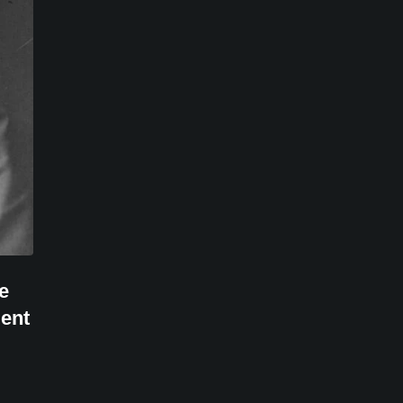
e
ent