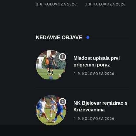
Bjelovarčaninu:
željeznica. Šestero
8. KOLOVOZA 2026.
8. KOLOVOZA 2026.
Uplatio samo 4
osoba teško
eura, a osvojio
ozlijeđeno, mlađa
više od 80 tisuća
žena na
eura
intenzivnoj
NEDAVNE OBJAVE
Mladost upisala prvi
pripremni poraz
9. KOLOVOZA 2026.
NK Bjelovar remizirao s
Križevčanima
9. KOLOVOZA 2026.