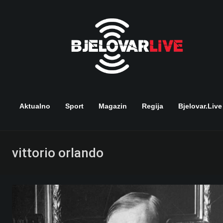
Skip
to
content
Aktualno
Sport
Magazin
Regija
Bjelovar.live
vittorio orlando