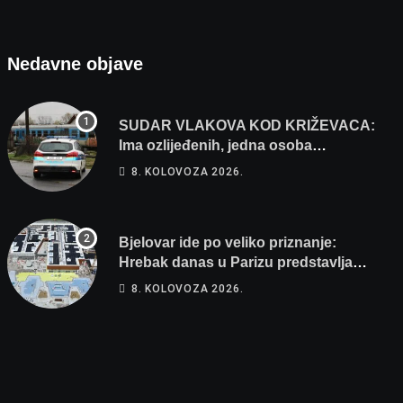
prvenstva
Nedavne objave
SUDAR VLAKOVA KOD KRIŽEVACA:
Ima ozlijeđenih, jedna osoba
odvezena helikopterom
8. KOLOVOZA 2026.
Bjelovar ide po veliko priznanje:
Hrebak danas u Parizu predstavlja
Wellovar za domaćina Europskog
8. KOLOVOZA 2026.
prvenstva