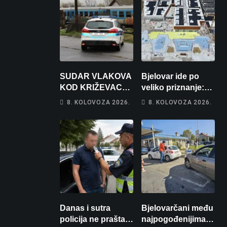
SUDAR VLAKOVA
Bjelovar ide po
KOD KRIŽEVACA:
veliko priznanje:
Ima ozlijeđenih,
Hrebak danas u
8. KOLOVOZA 2026.
8. KOLOVOZA 2026.
jedna osoba
Parizu predstavlja
odvezena
Wellovar za
helikopterom
domaćina
Europskog
prvenstva
Danas i sutra
Bjelovarčani među
policija ne prašta:
najpogođenijima: