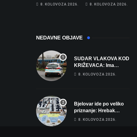
Na cestama su
Gorivo im pojede
8. KOLOVOZA 2026.
8. KOLOVOZA 2026.
posebno na meti
gotovo 6 posto
ovi prekršaji
plaće
NEDAVNE OBJAVE
SUDAR VLAKOVA KOD
KRIŽEVACA: Ima
ozlijeđenih, jedna
8. KOLOVOZA 2026.
osoba odvezena
helikopterom
Bjelovar ide po veliko
priznanje: Hrebak
danas u Parizu
8. KOLOVOZA 2026.
predstavlja Wellovar za
domaćina Europskog