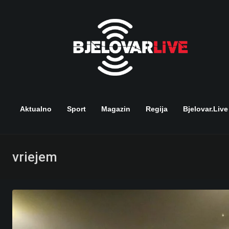
Skip
to
content
Aktualno
Sport
Magazin
Regija
Bjelovar.live
vriejem