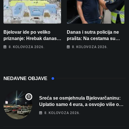
Bjelovar ide po veliko
Danas i sutra policija ne
priznanje: Hrebak danas u
prašta: Na cestama su
Parizu predstavlja
posebno na meti ovi
8. KOLOVOZA 2026.
8. KOLOVOZA 2026.
Wellovar za domaćina
prekršaji
Europskog prvenstva
NEDAVNE OBJAVE
Sreća se osmjehnula Bjelovarčaninu:
Uplatio samo 4 eura, a osvojio više od
80 tisuća eura
8. KOLOVOZA 2026.