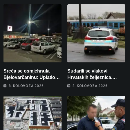
Sreća se osmjehnula
Sudarili se vlakovi
Bjelovarčaninu: Uplatio
Hrvatskih željeznica.
samo 4 eura, a osvojio
Šestero osoba teško
8. KOLOVOZA 2026.
8. KOLOVOZA 2026.
više od 80 tisuća eura
ozlijeđeno, mlađa žena na
intenzivnoj