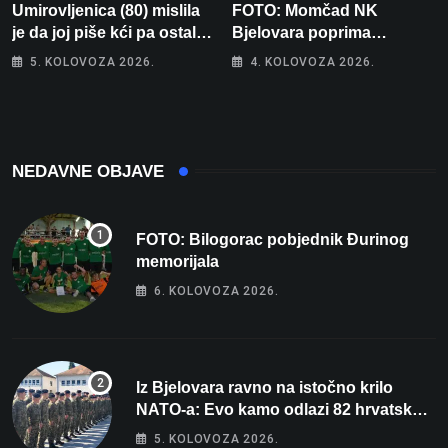
Umirovljenica (80) mislila
FOTO: Momčad NK
je da joj piše kći pa ostala
Bjelovara poprima
bez 1000 eura
jesenski izgled
5. KOLOVOZA 2026.
4. KOLOVOZA 2026.
NEDAVNE OBJAVE
FOTO: Bilogorac pobjednik Đurinog
memorijala
6. KOLOVOZA 2026.
Iz Bjelovara ravno na istočno krilo
NATO-a: Evo kamo odlazi 82 hrvatska
vojnika i 6 vojnikinja
5. KOLOVOZA 2026.