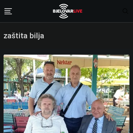
Skip
to
content
zaštita bilja