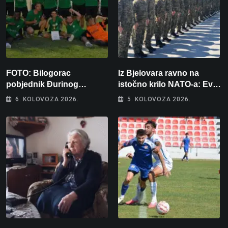
FOTO: Bilogorac
Iz Bjelovara ravno na
pobjednik Đurinog
istočno krilo NATO-a: Evo
memorijala
kamo odlazi 82 hrvatska
6. KOLOVOZA 2026.
5. KOLOVOZA 2026.
vojnika i 6 vojnikinja