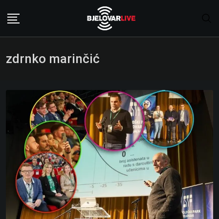
Skip
to
content
zdrnko marinčić