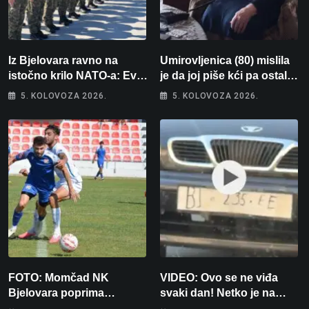
Iz Bjelovara ravno na
Umirovljenica (80) mislila
istočno krilo NATO-a: Evo
je da joj piše kći pa ostala
kamo odlazi 82 hrvatska
bez 1000 eura
5. KOLOVOZA 2026.
5. KOLOVOZA 2026.
vojnika i 6 vojnikinja
FOTO: Momčad NK
VIDEO: Ovo se ne viđa
Bjelovara poprima
svaki dan! Netko je na
jesenski izgled
auto stavio – ručno