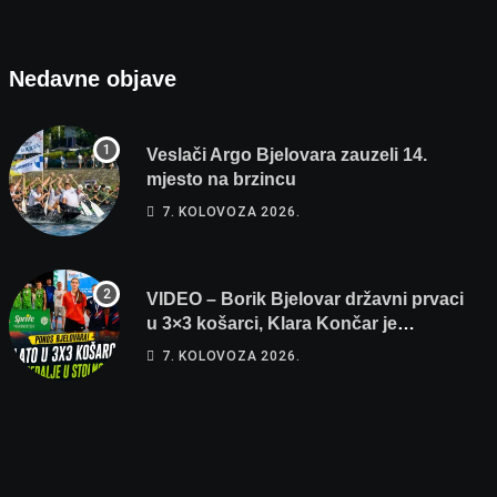
Nedavne objave
Veslači Argo Bjelovara zauzeli 14.
mjesto na brzincu
7. KOLOVOZA 2026.
VIDEO – Borik Bjelovar državni prvaci
u 3×3 košarci, Klara Končar je
prvakinja Hrvatske u stolnom tenisu!
7. KOLOVOZA 2026.