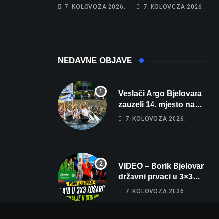
apartman za
najglasniji audio
7. KOLOVOZA 2026.
7. KOLOVOZA 2026.
odmor: Pogled na
sustav i srušio
more, tri spavaće
osobni rekord od
sobe i terasa koja
čak 145,9 dB!
osvaja
NEDAVNE OBJAVE
Veslači Argo Bjelovara
zauzeli 14. mjesto na
brzincu
7. KOLOVOZA 2026.
VIDEO – Borik Bjelovar
državni prvaci u 3×3
košarci, Klara Končar je
7. KOLOVOZA 2026.
prvakinja Hrvatske u
stolnom tenisu!