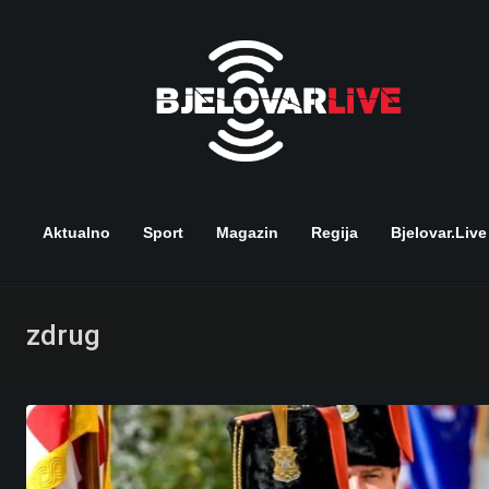
Skip
to
content
Aktualno
Sport
Magazin
Regija
Bjelovar.live
zdrug