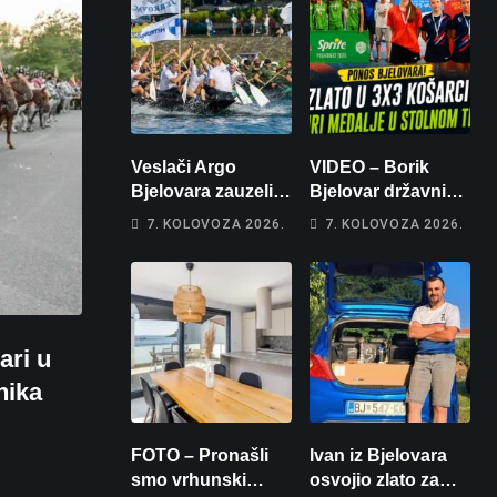
Veslači Argo
VIDEO – Borik
Bjelovara zauzeli
Bjelovar državni
14. mjesto na
prvaci u 3×3
7. KOLOVOZA 2026.
7. KOLOVOZA 2026.
brzincu
košarci, Klara
Končar je
prvakinja Hrvatske
u stolnom tenisu!
ari u
nika
FOTO – Pronašli
Ivan iz Bjelovara
smo vrhunski
osvojio zlato za