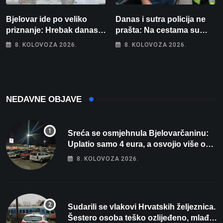
Bjelovar ide po veliko
Danas i sutra policija ne
priznanje: Hrebak danas u
prašta: Na cestama su
Parizu predstavlja
posebno na meti ovi
8. KOLOVOZA 2026.
8. KOLOVOZA 2026.
Wellovar za domaćina
prekršaji
Europskog prvenstva
NEDAVNE OBJAVE
Sreća se osmjehnula Bjelovarčaninu:
Uplatio samo 4 eura, a osvojio više od
80 tisuća eura
8. KOLOVOZA 2026.
Sudarili se vlakovi Hrvatskih željeznica.
Šestero osoba teško ozlijeđeno, mlađa