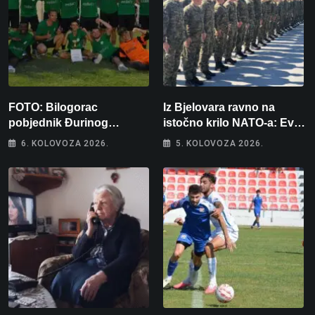
FOTO: Bilogorac
Iz Bjelovara ravno na
pobjednik Đurinog
istočno krilo NATO-a: Evo
memorijala
kamo odlazi 82 hrvatska
6. KOLOVOZA 2026.
5. KOLOVOZA 2026.
vojnika i 6 vojnikinja