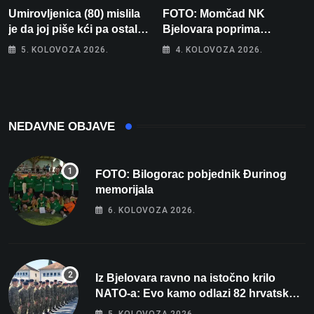
Umirovljenica (80) mislila
FOTO: Momčad NK
je da joj piše kći pa ostala
Bjelovara poprima
bez 1000 eura
jesenski izgled
5. KOLOVOZA 2026.
4. KOLOVOZA 2026.
NEDAVNE OBJAVE
FOTO: Bilogorac pobjednik Đurinog
memorijala
6. KOLOVOZA 2026.
Iz Bjelovara ravno na istočno krilo
NATO-a: Evo kamo odlazi 82 hrvatska
vojnika i 6 vojnikinja
5. KOLOVOZA 2026.