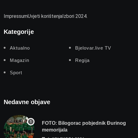
Impressum
Uvjeti korištenja
Izbori 2024.
Kategorije
Aktualno
Bjelovar.live TV
Magazin
Regija
Sport
Nedavne objave
FOTO: Bilogorac pobjednik Đurinog
memorijala