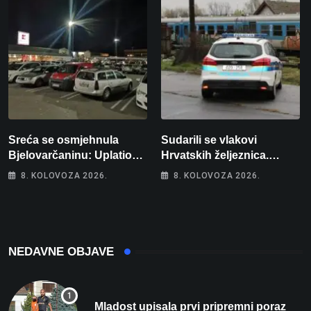
Sreća se osmjehnula
Sudarili se vlakovi
Bjelovarčaninu: Uplatio
Hrvatskih željeznica.
samo 4 eura, a osvojio
Šestero osoba teško
8. KOLOVOZA 2026.
8. KOLOVOZA 2026.
više od 80 tisuća eura
ozlijeđeno, mlađa žena na
intenzivnoj
NEDAVNE OBJAVE
Mladost upisala prvi pripremni poraz