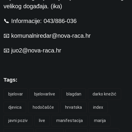
velikog događaja. (ika)
📞 Informacije: 043/886-036
📧 komunalniredar@nova-raca.hr
📧 juo2@nova-raca.hr
Tags:
bjelovar
bjelovarlive
blagdan
darko knežić
djevica
hodočašće
hrvatska
index
javni poziv
live
manifestacija
marija