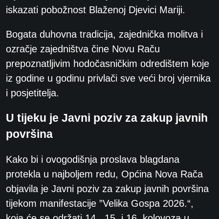
iskazati pobožnost Blaženoj Djevici Mariji.
Bogata duhovna tradicija, zajednička molitva i
ozračje zajedništva čine Novu Raču
prepoznatljivim hodočasničkim odredištem koje
iz godine u godinu privlači sve veći broj vjernika
i posjetitelja.
U tijeku je Javni poziv za zakup javnih
površina
Kako bi i ovogodišnja proslava blagdana
protekla u najboljem redu, Općina Nova Rača
objavila je Javni poziv za zakup javnih površina
tijekom manifestacije ”Velika Gospa 2026.“,
koja će se održati 14., 15. i 16. kolovoza u