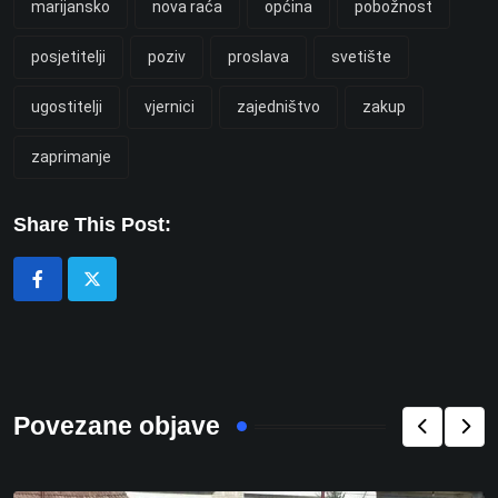
marijansko
nova raća
općina
pobožnost
posjetitelji
poziv
proslava
svetište
ugostitelji
vjernici
zajedništvo
zakup
zaprimanje
Share This Post:
Povezane objave