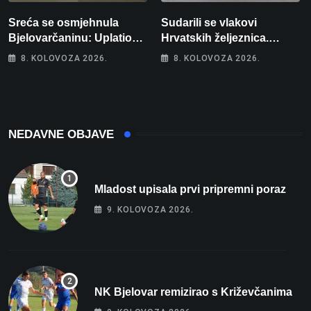
Sreća se osmjehnula
Sudarili se vlakovi
Bjelovarčaninu: Uplatio
Hrvatskih željeznica.
samo 4 eura, a osvojio
Šestero osoba teško
8. KOLOVOZA 2026.
8. KOLOVOZA 2026.
više od 80 tisuća eura
ozlijeđeno, mlađa žena na
intenzivnoj
NEDAVNE OBJAVE
Mladost upisala prvi pripremni poraz
9. KOLOVOZA 2026.
NK Bjelovar remizirao s Križevčanima