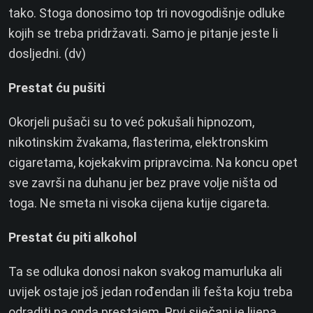
tako. Stoga donosimo top tri novogodišnje odluke
kojih se treba pridržavati. Samo je pitanje jeste li
dosljedni. (dv)
Prestat ću pušiti
Okorjeli pušači su to već pokušali hipnozom,
nikotinskim žvakama, flasterima, elektronskim
cigaretama, kojekakvim pripravcima. Na koncu opet
sve završi na duhanu jer bez prave volje ništa od
toga. Ne smeta ni visoka cijena kutije cigareta.
Prestat ću piti alkohol
Ta se odluka donosi nakon svakog mamurluka ali
uvijek ostaje još jedan rođendan ili fešta koju treba
odraditi pa onda prestajem. Prvi siječanj je lijepa