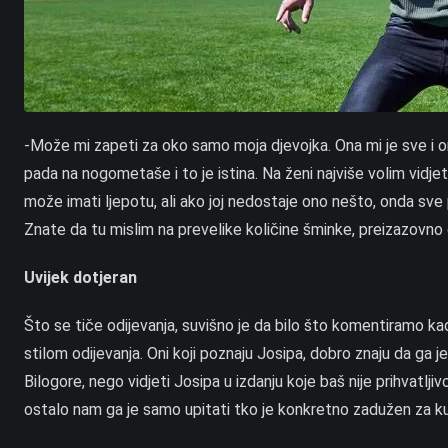
-Može mi zapeti za oko samo moja djevojka. Ona mi je sve i ona
pada na nogometaše i to je istina. Na ženi najviše volim vidje
može imati ljepotu, ali ako joj nedostaje ono nešto, onda sve
Znate da tu mislim na prevelike količine šminke, preizazovno 
Uvijek dotjeran
Što se tiče odijevanja, suvišno je da bilo što komentiramo kad
stilom odijevanja. Oni koji poznaju Josipa, dobro znaju da ga 
Bilogore, nego vidjeti Josipa u izdanju koje baš nije prihvatlji
ostalo nam ga je samo upitati tko je konkretno zadužen za k