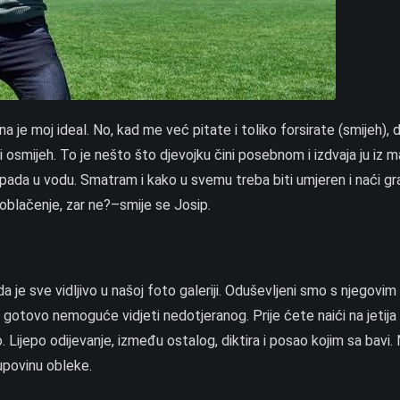
 je moj ideal. No, kad me već pitate i toliko forsirate (smijeh), 
ti osmijeh. To je nešto što djevojku čini posebnom i izdvaja ju iz 
 pada u vodu. Smatram i kako u svemu treba biti umjeren i naći gr
oblačenje, zar ne?–smije se Josip.
a je sve vidljivo u našoj foto galeriji. Oduševljeni smo s njegovim
je gotovo nemoguće vidjeti nedotjeranog. Prije ćete naići na jeti
vo. Lijepo odijevanje, između ostalog, diktira i posao kojim sa bavi.
upovinu obleke.