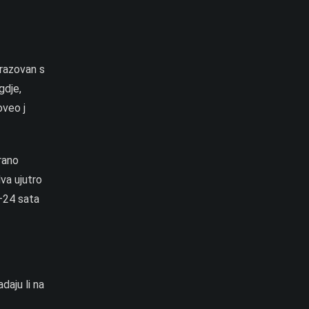
brazovan s
gdje,
oveo j
rano
va ujutro
0–24 sata
daju li na