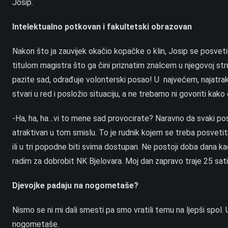
Josip.
Intelektualno potkovan i fakultetski obrazovan
Nakon što ja zauvijek okačio kopačke o klin, Josip se posveti
titulom magistra što ga čini priznatim znalcem u njegovoj str
pazite sad, odrađuje volonterski posao! U najvećem, najatrak
stvari u red i posložio situaciju, a ne trebamo ni govoriti ka
-Ha, ha, ha…vi to mene sad provocirate? Naravno da svaki po
atraktivan u tom smislu. To je rudnik kojem se treba posvetiti
ili u tri popodne biti svima dostupan. Ne postoji doba dana k
radim za dobrobit NK Bjelovara. Moj dan zapravo traje 25 sati
Djevojke padaju na nogometaše?
Nismo se ni mi dali smesti pa smo vratili temu na ljepši spol.
nogometaše.