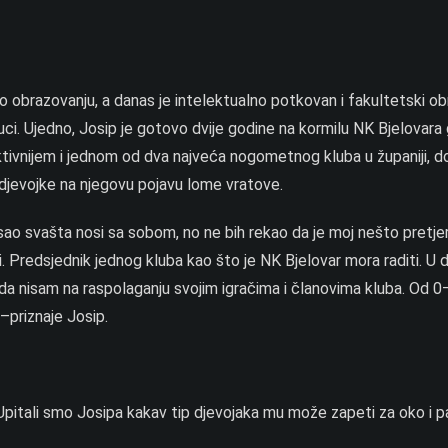
o obrazovanju, a danas je intelektualno potkovan i fakultetski o
uci. Ujedno, Josip je gotovo dvije godine na kormilu NK Bjelovara 
tivnijem i jednom od dva najveća nogometnog kluba u županiji, d
ko djevojke na njegovu pojavu lome vratove.
sao svašta nosi sa sobom, no ne bih rekao da je moj nešto pretje
. Predsjednik jednog kluba kao što je NK Bjelovar mora raditi. U d
ada nisam na raspolaganju svojim igračima i članovima kluba. Od 
–priznaje Josip.
 Upitali smo Josipa kakav tip djevojaka mu može zapeti za oko i pa