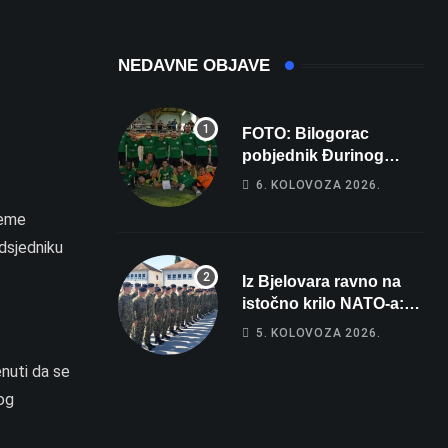
NEDAVNE OBJAVE
FOTO: Bilogorac
pobjednik Đurinog
memorijala
6. KOLOVOZA 2026.
jeme
edsjedniku
Iz Bjelovara ravno na
istočno krilo NATO-a:
Evo kamo odlazi 82
5. KOLOVOZA 2026.
hrvatska vojnika i 6
vojnikinja
enuti da se
og