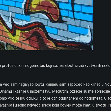
 profesionalni nogometaš koji se, nažalost, iz zdravstvenih razl
a već sam naganjao loptu. Karijeru sam započeo kao klinac u Nov
inamu i kasnije u inozemstvu. Međutim, ozljede su me spriječile
 donio vrlo tešku odluku, a to je dan odustanem od nogometa. U to
najvažnija i ujedno najveća sreća koju čovjek može imati u životu–i