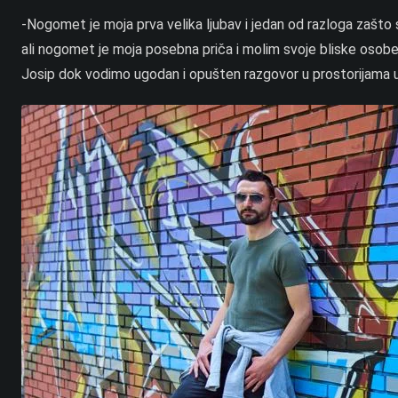
-Nogomet je moja prva velika ljubav i jedan od razloga zašto se
ali nogomet je moja posebna priča i molim svoje bliske osob
Josip dok vodimo ugodan i opušten razgovor u prostorijama ur