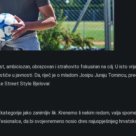
, ambiciozan, obrazovan i strahovito fokusiran na cilj. U isto vri
stiče u javnosti. Da, riječ je o mladom Josipu Juraju Tomincu, pr
ke Street Style Bjelovar.
kategorije jako zanimljiv lik. Krenemo li nekim redom, valja spom
esionalce, da bi svojevremeno nosio dres najuspješnijeg hrvatsk