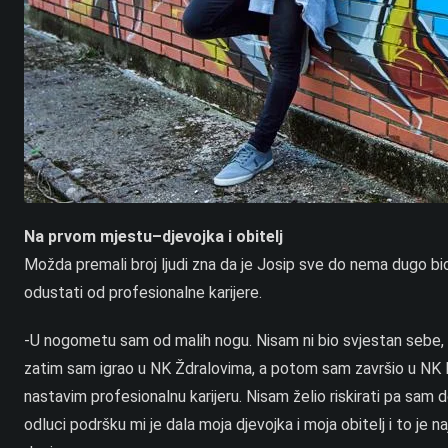
Na prvom mjestu–djevojka i obitelj
Možda premali broj ljudi zna da je Josip sve do nema dugo bio
odustati od profesionalne karijere.
-U nogometu sam od malih nogu. Nisam ni bio svjestan sebe, 
zatim sam igrao u NK Ždralovima, a potom sam završio u NK D
nastavim profesionalnu karijeru. Nisam želio riskirati pa sam
odluci podršku mi je dala moja djevojka i moja obitelj i to je 