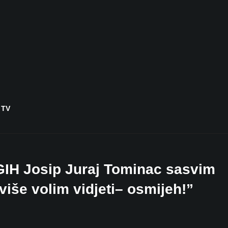
 TV
 Josip Juraj Tominac sasvim
iše volim vidjeti– osmijeh!”