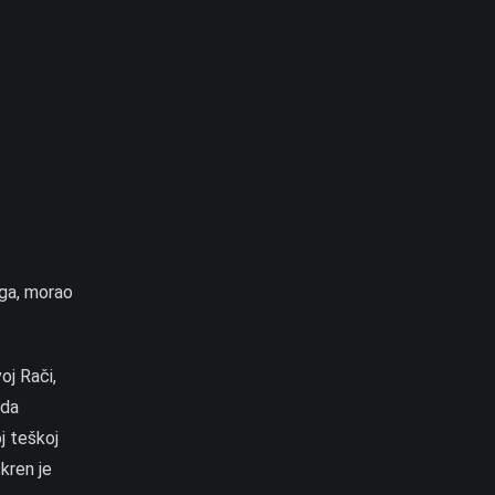
oga, morao
oj Rači,
 da
j teškoj
skren je