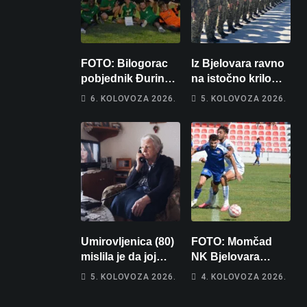
FOTO: Bilogorac
Iz Bjelovara ravno
pobjednik Đurinog
na istočno krilo
memorijala
NATO-a: Evo kamo
6. KOLOVOZA 2026.
5. KOLOVOZA 2026.
odlazi 82 hrvatska
vojnika i 6
vojnikinja
Umirovljenica (80)
FOTO: Momčad
mislila je da joj
NK Bjelovara
piše kći pa ostala
poprima jesenski
5. KOLOVOZA 2026.
4. KOLOVOZA 2026.
bez 1000 eura
izgled