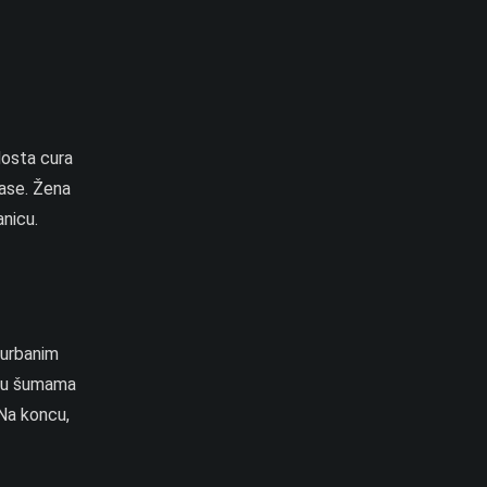
dosta cura
mase. Žena
anicu.
 urbanim
ja u šumama
 Na koncu,