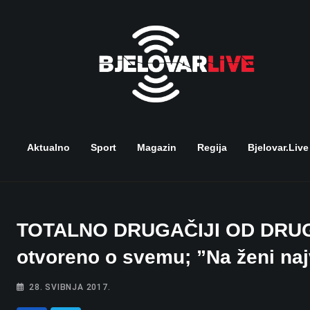
Skip
to
content
Aktualno
Sport
Magazin
Regija
Bjelovar.live
TOTALNO DRUGAČIJI OD DRUGIH
otvoreno o svemu; ”Na ženi najv
28. SVIBNJA 2017.