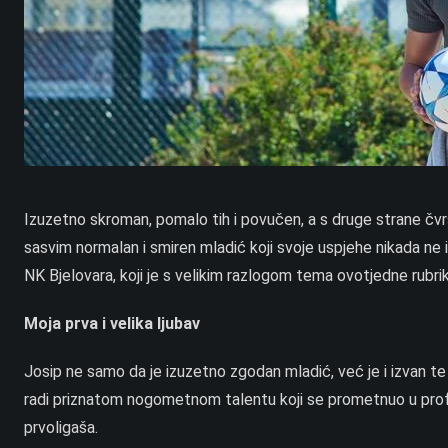
Izuzetno skroman, pomalo tih i povučen, a s druge strane čvrst
sasvim normalan i smiren mladić koji svoje uspjehe nikada ne i
NK Bjelovara, koji je s velikim razlogom tema ovotjedne rubri
Moja prva i velika ljubav
Josip ne samo da je izuzetno zgodan mladić, već je i izvan te 
radi priznatom nogometnom talentu koji se prometnuo u prof
prvoligaša.