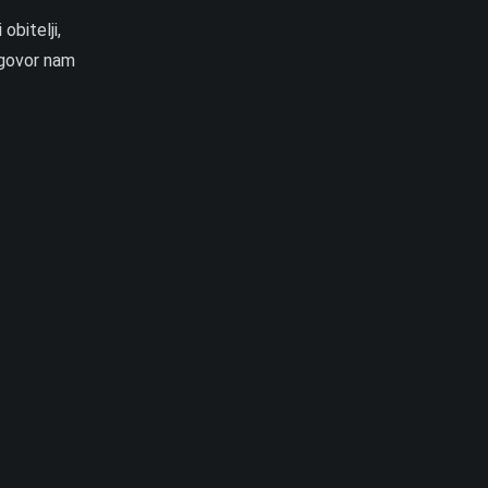
obitelji,
–govor nam