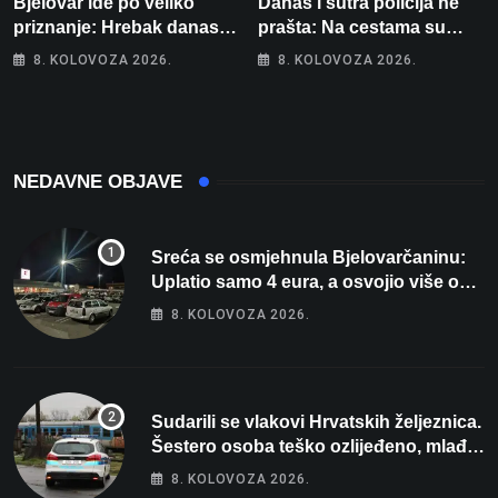
Bjelovar ide po veliko
Danas i sutra policija ne
priznanje: Hrebak danas u
prašta: Na cestama su
Parizu predstavlja
posebno na meti ovi
8. KOLOVOZA 2026.
8. KOLOVOZA 2026.
Wellovar za domaćina
prekršaji
Europskog prvenstva
NEDAVNE OBJAVE
Sreća se osmjehnula Bjelovarčaninu:
Uplatio samo 4 eura, a osvojio više od
80 tisuća eura
8. KOLOVOZA 2026.
Sudarili se vlakovi Hrvatskih željeznica.
Šestero osoba teško ozlijeđeno, mlađa
žena na intenzivnoj
8. KOLOVOZA 2026.