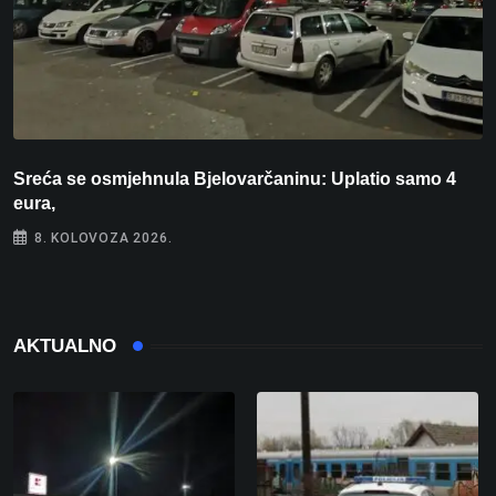
Sreća se osmjehnula Bjelovarčaninu: Uplatio samo 4
S
eura,
t
8. KOLOVOZA 2026.
AKTUALNO