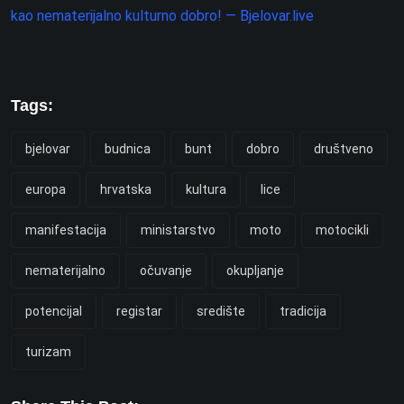
kao nematerijalno kulturno dobro! — Bjelovar.live
Tags:
bjelovar
budnica
bunt
dobro
društveno
europa
hrvatska
kultura
lice
manifestacija
ministarstvo
moto
motocikli
nematerijalno
očuvanje
okupljanje
potencijal
registar
središte
tradicija
turizam