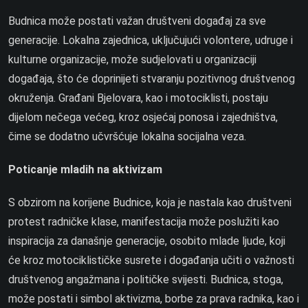
Budnica može postati važan društveni događaj za sve
generacije. Lokalna zajednica, uključujući volontere, udruge i
kulturne organizacije, može sudjelovati u organizaciji
događaja, što će doprinijeti stvaranju pozitivnog društvenog
okruženja. Građani Bjelovara, kao i motociklisti, postaju
dijelom nečega većeg, kroz osjećaj ponosa i zajedništva,
čime se dodatno učvršćuje lokalna socijalna veza.
Poticanje mladih na aktivizam
S obzirom na korijene Budnice, koja je nastala kao društveni
protest radničke klase, manifestacija može poslužiti kao
inspiracija za današnje generacije, osobito mlade ljude, koji
će kroz motociklističke susrete i događanja učiti o važnosti
društvenog angažmana i političke svijesti. Budnica, stoga,
može postati i simbol aktivizma, borbe za prava radnika, kao i