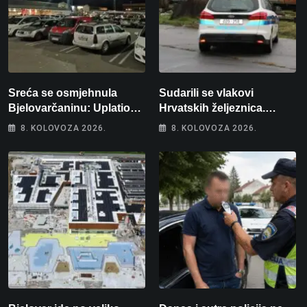
Sreća se osmjehnula
Sudarili se vlakovi
Bjelovarčaninu: Uplatio
Hrvatskih željeznica.
samo 4 eura, a osvojio
Šestero osoba teško
8. KOLOVOZA 2026.
8. KOLOVOZA 2026.
više od 80 tisuća eura
ozlijeđeno, mlađa žena na
intenzivnoj