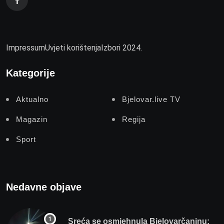
Impressum
Uvjeti korištenja
Izbori 2024.
Kategorije
Aktualno
Bjelovar.live TV
Magazin
Regija
Sport
Nedavne objave
Sreća se osmjehnula Bjelovarčaninu: