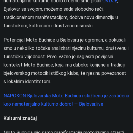
nematerijalno kulturno dobro o čemu smo pisali
OVDJE
,
Bjelovar sa svojom, možemo sada slobodno reći,
tradicionalnom manifestacijom, dobiva novu dimenziju u
turističkom, kulturnom i društvenom smislu.
Potencijal Moto Budnice u Bjelovaru je ogroman, a pokušali
smo u nekoliko točaka analizirati njezinu kulturnu, društvenu i
turističku vrijednost. Prvo, važno je naglasiti povijesni
kontekst Moto Budnice, koja ima duboke korijene u tradiciji
bjelovarskog motociklističkog kluba, te njezinu povezanost
s lokalnim identitetom.
NAPOKON Bjelovarska Moto Budnica i službeno je zaštićena
kao nematerijalno kulturno dobro! — Bjelovar.live
Kulturni značaj
Moto Budnica nije samo manifestacija motorizirane strasti,