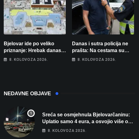
Bjelovar ide po veliko
Danas i sutra policija ne
priznanje: Hrebak danas u
prašta: Na cestama su
Parizu predstavlja
posebno na meti ovi
8. KOLOVOZA 2026.
8. KOLOVOZA 2026.
Wellovar za domaćina
prekršaji
Europskog prvenstva
NEDAVNE OBJAVE
Sreća se osmjehnula Bjelovarčaninu:
Uplatio samo 4 eura, a osvojio više od
80 tisuća eura
8. KOLOVOZA 2026.