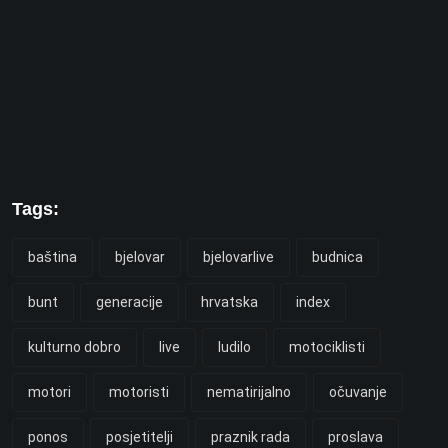
Tags:
baština
bjelovar
bjelovarlive
budnica
bunt
generacije
hrvatska
index
kulturno dobro
live
ludilo
motociklisti
motori
motoristi
nematirijalno
očuvanje
ponos
posjetitelji
praznik rada
proslava