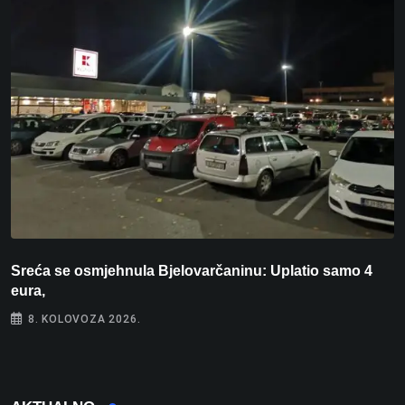
Sreća se osmjehnula Bjelovarčaninu: Uplatio samo 4
S
eura,
t
8. KOLOVOZA 2026.