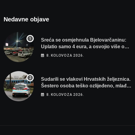
Nedavne objave
Sreća se osmjehnula Bjelovarčaninu:
Uplatio samo 4 eura, a osvojio više od
80 tisuća eura
8. KOLOVOZA 2026.
Sudarili se vlakovi Hrvatskih željeznica.
Šestero osoba teško ozlijeđeno, mlađa
žena na intenzivnoj
8. KOLOVOZA 2026.