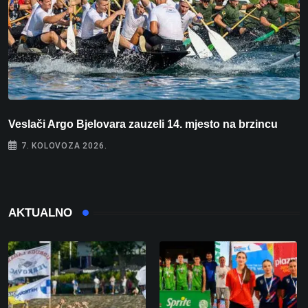
Veslači Argo Bjelovara zauzeli 14. mjesto na brzincu
V
7. KOLOVOZA 2026.
AKTUALNO