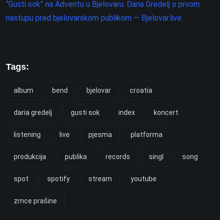
“Gusti sok” na Adventu u Bjelovaru: Daria Gredelj o prvom
nastupu pred bjelovarskom publikom — Bjelovar.live
Tags:
album
bend
bjelovar
croatia
daria gredelj
gusti sok
index
koncert
listening
live
pjesma
platforma
produkcija
publika
records
singl
song
spot
spotify
stream
youtube
zrnce prašine