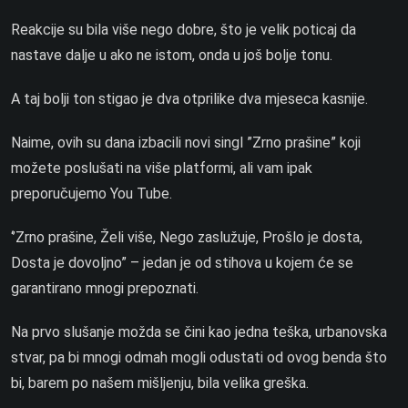
Reakcije su bila više nego dobre, što je velik poticaj da
nastave dalje u ako ne istom, onda u još bolje tonu.
A taj bolji ton stigao je dva otprilike dva mjeseca kasnije.
Naime, ovih su dana izbacili novi singl ”Zrno prašine” koji
možete poslušati na više platformi, ali vam ipak
preporučujemo You Tube.
‘’Zrno prašine, Želi više, Nego zaslužuje, Prošlo je dosta,
Dosta je dovoljno”
– jedan je od stihova u kojem će se
garantirano mnogi prepoznati.
Na prvo slušanje možda se čini kao jedna teška, urbanovska
stvar, pa bi mnogi odmah mogli odustati od ovog benda što
bi, barem po našem mišljenju, bila velika greška.