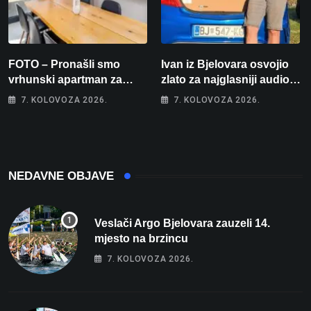
FOTO – Pronašli smo
Ivan iz Bjelovara osvojio
vrhunski apartman za
zlato za najglasniji audio
odmor: Pogled na more, tri
sustav i srušio osobni
7. KOLOVOZA 2026.
7. KOLOVOZA 2026.
spavaće sobe i terasa koja
rekord od čak 145,9 dB!
osvaja
NEDAVNE OBJAVE
Veslači Argo Bjelovara zauzeli 14.
mjesto na brzincu
7. KOLOVOZA 2026.