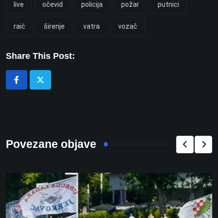
live
očevid
policija
požar
putnici
raić
širenje
vatra
vozač
Share This Post:
Povezane objave