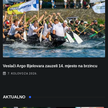
Veslači Argo Bjelovara zauzeli 14. mjesto na brzincu
V
7. KOLOVOZA 2026.
AKTUALNO