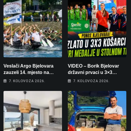
Veslači Argo Bjelovara
VIDEO – Borik Bjelovar
zauzeli 14. mjesto na
državni prvaci u 3×3
brzincu
košarci, Klara Končar je
7. KOLOVOZA 2026.
7. KOLOVOZA 2026.
prvakinja Hrvatske u
stolnom tenisu!