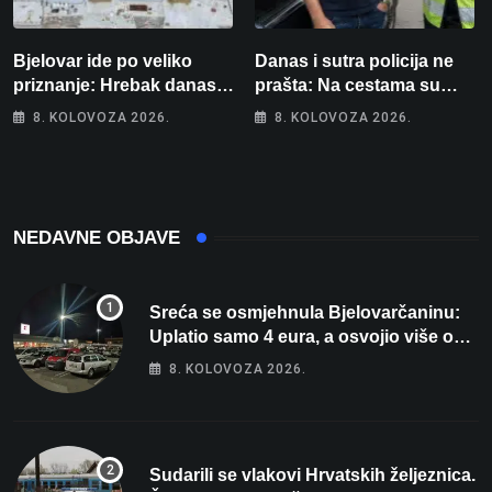
Bjelovar ide po veliko
Danas i sutra policija ne
priznanje: Hrebak danas u
prašta: Na cestama su
Parizu predstavlja
posebno na meti ovi
8. KOLOVOZA 2026.
8. KOLOVOZA 2026.
Wellovar za domaćina
prekršaji
Europskog prvenstva
NEDAVNE OBJAVE
Sreća se osmjehnula Bjelovarčaninu:
Uplatio samo 4 eura, a osvojio više od
80 tisuća eura
8. KOLOVOZA 2026.
Sudarili se vlakovi Hrvatskih željeznica.