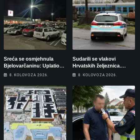
Sreća se osmjehnula
Sudarili se vlakovi
Bjelovarčaninu: Uplatio
Hrvatskih željeznica.
samo 4 eura, a osvojio
Šestero osoba teško
8. KOLOVOZA 2026.
8. KOLOVOZA 2026.
više od 80 tisuća eura
ozlijeđeno, mlađa žena na
intenzivnoj