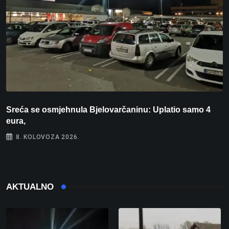
Sreća se osmjehnula Bjelovarčaninu: Uplatio samo 4
S
eura,
t
8. KOLOVOZA 2026.
AKTUALNO