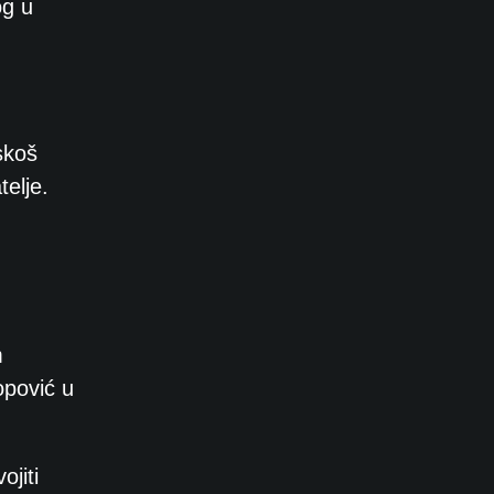
og u
skoš
telje.
m
opović u
ojiti