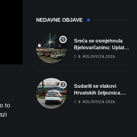
domaćina
Europskog
prvenstva
NEDAVNE OBJAVE
Sreća se osmjehnula
Bjelovarčaninu: Uplatio
samo 4 eura, a osvojio
8. KOLOVOZA 2026.
više od 80 tisuća eura
Sudarili se vlakovi
Hrvatskih željeznica.
Šestero osoba teško
8. KOLOVOZA 2026.
o to
ozlijeđeno, mlađa žena
na intenzivnoj
azi