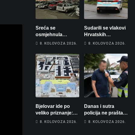
Sreća se
Sudarili se vlakovi
osmjehnula
Hrvatskih
Bjelovarčaninu:
željeznica. Šestero
8. KOLOVOZA 2026.
8. KOLOVOZA 2026.
Uplatio samo 4
osoba teško
eura, a osvojio
ozlijeđeno, mlađa
više od 80 tisuća
žena na
eura
intenzivnoj
Bjelovar ide po
Danas i sutra
veliko priznanje:
policija ne prašta:
Hrebak danas u
Na cestama su
8. KOLOVOZA 2026.
8. KOLOVOZA 2026.
Parizu predstavlja
posebno na meti
Wellovar za
ovi prekršaji