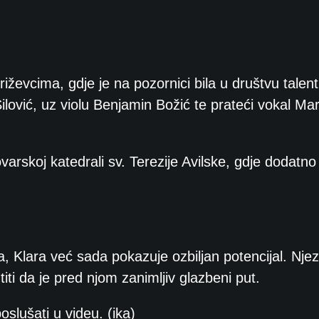
iževcima, gdje je na pozornici bila u društvu talent
Silović, uz violu Benjamin Božić te prateći vokal Mar
arskoj katedrali sv. Terezije Avilske, gdje dodatno
, Klara već sada pokazuje ozbiljan potencijal. Njez
iti da je pred njom zanimljiv glazbeni put.
oslušati u videu. (ika)