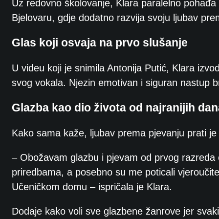
Uz redovno školovanje, Klara paralelno pohađa i
Bjelovaru, gdje dodatno razvija svoju ljubav pre
Glas koji osvaja na prvo slušanje
U videu koji je snimila Antonija Putić, Klara iz
svog vokala. Njezin emotivan i siguran nastup br
Glazba kao dio života od najranijih da
Kako sama kaže, ljubav prema pjevanju prati je j
– Obožavam glazbu i pjevam od prvog razreda 
priredbama, a posebno su me poticali vjeroučitel
Učeničkom domu – ispričala je Klara.
Dodaje kako voli sve glazbene žanrove jer svaki 