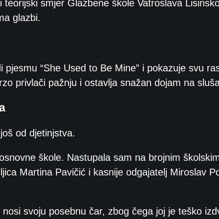
 teorijski smjer Glazbene škole Vatroslava Lisinsk
ma glazbi.
vodi pjesmu “She Used to Be Mine” i pokazuje svu ra
zo privlači pažnju i ostavlja snažan dojam na sluša
na
oš od djetinjstva.
osnovne škole. Nastupala sam na brojnim školski
jica Martina Pavičić i kasnije odgajatelj Miroslav P
nosi svoju posebnu čar, zbog čega joj je teško izdv