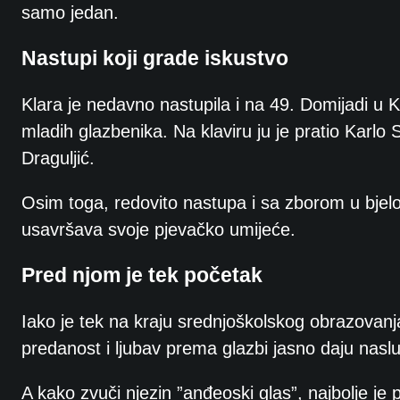
samo jedan.
Nastupi koji grade iskustvo
Klara je nedavno nastupila i na 49. Domijadi u Kr
mladih glazbenika. Na klaviru ju je pratio Karlo 
Draguljić.
Osim toga, redovito nastupa i sa zborom u bjelov
usavršava svoje pjevačko umijeće.
Pred njom je tek početak
Iako je tek na kraju srednjoškolskog obrazovanja
predanost i ljubav prema glazbi jasno daju naslut
A kako zvuči njezin ”anđeoski glas”, najbolje je p