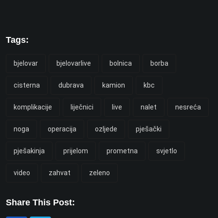
Tags:
bjelovar
bjelovarlive
bolnica
borba
cisterna
dubrava
kamion
kbc
komplikacije
liječnici
live
nalet
nesreća
noga
operacija
ozljede
pješački
pješakinja
prijelom
prometna
svjetlo
video
zahvat
zeleno
Share This Post: