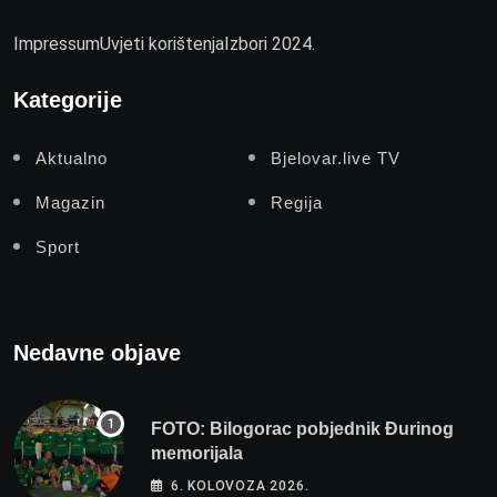
Impressum
Uvjeti korištenja
Izbori 2024.
Kategorije
Aktualno
Bjelovar.live TV
Magazin
Regija
Sport
Nedavne objave
FOTO: Bilogorac pobjednik Đurinog
memorijala
6. KOLOVOZA 2026.