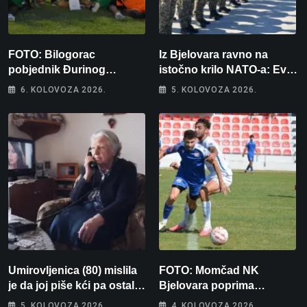
FOTO: Bilogorac
Iz Bjelovara ravno na
pobjednik Đurinog
istočno krilo NATO-a: Evo
memorijala
kamo odlazi 82 hrvatska
6. KOLOVOZA 2026.
5. KOLOVOZA 2026.
vojnika i 6 vojnikinja
Umirovljenica (80) mislila
FOTO: Momčad NK
je da joj piše kći pa ostala
Bjelovara poprima
bez 1000 eura
jesenski izgled
5. KOLOVOZA 2026.
4. KOLOVOZA 2026.