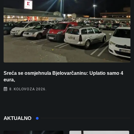
Sreća se osmjehnula Bjelovarčaninu: Uplatio samo 4
S
eura,
t
8. KOLOVOZA 2026.
AKTUALNO