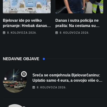
Bjelovar ide po veliko
Danas i sutra policija ne
priznanje: Hrebak danas u
prašta: Na cestama su
Parizu predstavlja
posebno na meti ovi
8. KOLOVOZA 2026.
8. KOLOVOZA 2026.
Wellovar za domaćina
prekršaji
Europskog prvenstva
NEDAVNE OBJAVE
Sreća se osmjehnula Bjelovarčaninu:
Uplatio samo 4 eura, a osvojio više od
80 tisuća eura
8. KOLOVOZA 2026.