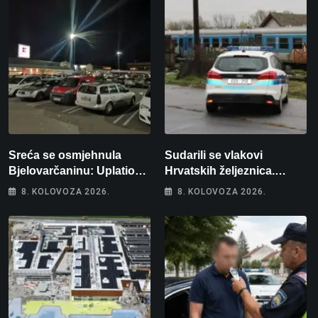
Sreća se osmjehnula
Sudarili se vlakovi
Bjelovarčaninu: Uplatio
Hrvatskih željeznica.
samo 4 eura, a osvojio
Šestero osoba teško
8. KOLOVOZA 2026.
8. KOLOVOZA 2026.
više od 80 tisuća eura
ozlijeđeno, mlađa žena na
intenzivnoj