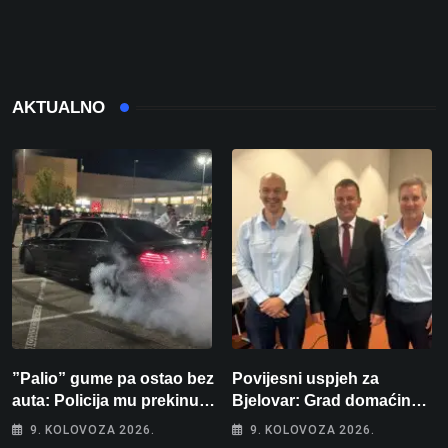
AKTUALNO
”Palio” gume pa ostao bez
Povijesni uspjeh za
auta: Policija mu prekinula
Bjelovar: Grad domaćin
”show” na parkingu u
Europskog juniorskog
9. KOLOVOZA 2026.
9. KOLOVOZA 2026.
Bjelovaru
prvenstva u plivanju 2027!