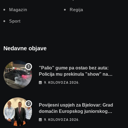
Magazin
Regija
Sport
Nedavne objave
”Palio” gume pa ostao bez auta:
Policija mu prekinula ”show” na
parkingu u Bjelovaru
9. KOLOVOZA 2026.
Povijesni uspjeh za Bjelovar: Grad
domaćin Europskog juniorskog
prvenstva u plivanju 2027!
9. KOLOVOZA 2026.