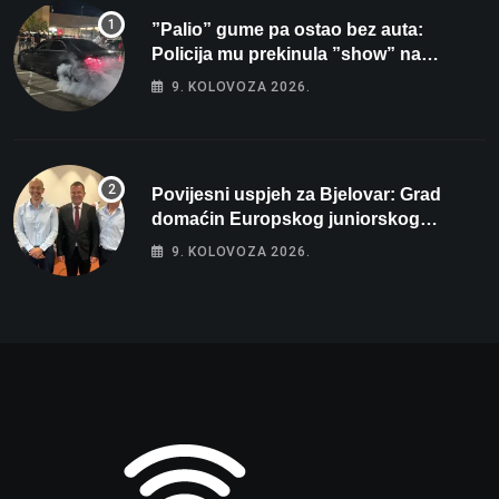
”Palio” gume pa ostao bez auta:
Policija mu prekinula ”show” na
parkingu u Bjelovaru
9. KOLOVOZA 2026.
Povijesni uspjeh za Bjelovar: Grad
domaćin Europskog juniorskog
prvenstva u plivanju 2027!
9. KOLOVOZA 2026.