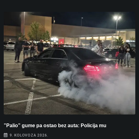
”Palio” gume pa ostao bez auta: Policija mu
P
j
9. KOLOVOZA 2026.