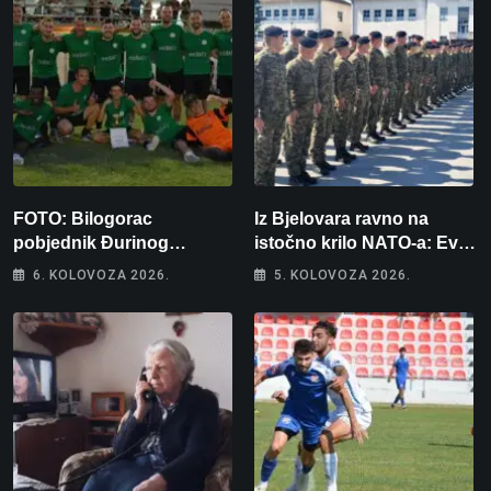
FOTO: Bilogorac
Iz Bjelovara ravno na
pobjednik Đurinog
istočno krilo NATO-a: Evo
memorijala
kamo odlazi 82 hrvatska
6. KOLOVOZA 2026.
5. KOLOVOZA 2026.
vojnika i 6 vojnikinja