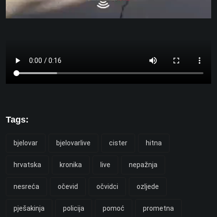
Tags:
bjelovar
bjelovarlive
cister
hitna
hrvatska
kronika
live
nepažnja
nesreća
očevid
očvidci
ozljede
pješakinja
policija
pomoć
prometna