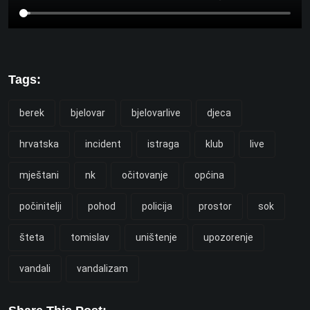
Tags:
berek
bjelovar
bjelovarlive
djeca
hrvatska
incident
istraga
klub
live
mještani
nk
očitovanje
općina
počinitelji
pohod
policija
prostor
sok
šteta
tomislav
uništenje
upozorenje
vandali
vandalizam