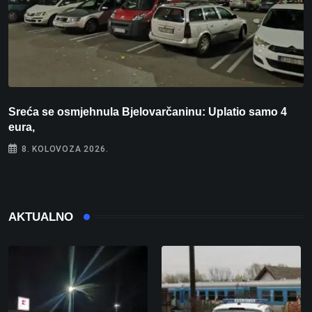
Sreća se osmjehnula Bjelovarčaninu: Uplatio samo 4
S
eura,
t
8. KOLOVOZA 2026.
AKTUALNO