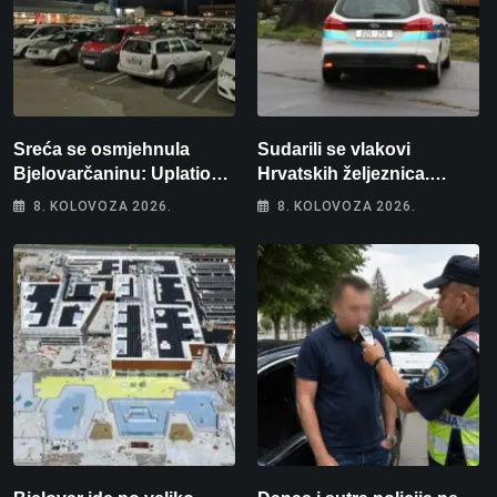
Sreća se osmjehnula
Sudarili se vlakovi
Bjelovarčaninu: Uplatio
Hrvatskih željeznica.
samo 4 eura, a osvojio
Šestero osoba teško
8. KOLOVOZA 2026.
8. KOLOVOZA 2026.
više od 80 tisuća eura
ozlijeđeno, mlađa žena na
intenzivnoj