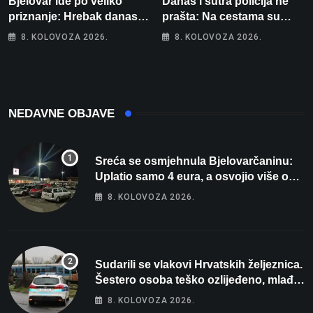
Bjelovar ide po veliko
Danas i sutra policija ne
priznanje: Hrebak danas u
prašta: Na cestama su
Parizu predstavlja
posebno na meti ovi
8. KOLOVOZA 2026.
8. KOLOVOZA 2026.
Wellovar za domaćina
prekršaji
Europskog prvenstva
NEDAVNE OBJAVE
Sreća se osmjehnula Bjelovarčaninu:
Uplatio samo 4 eura, a osvojio više od
80 tisuća eura
8. KOLOVOZA 2026.
Sudarili se vlakovi Hrvatskih željeznica.
Šestero osoba teško ozlijeđeno, mlađa
žena na intenzivnoj
8. KOLOVOZA 2026.