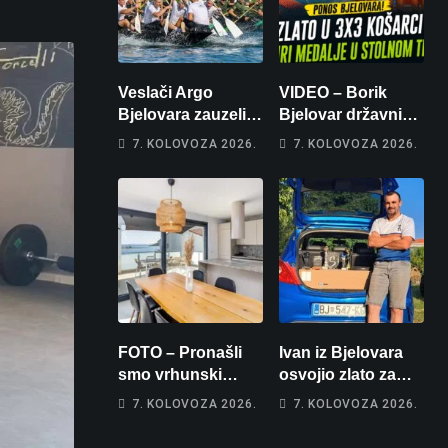
Veslači Argo
VIDEO – Borik
Bjelovara zauzeli
Bjelovar državni
14. mjesto na
prvaci u 3×3
7. KOLOVOZA 2026.
7. KOLOVOZA 2026.
brzincu
košarci, Klara
Končar je
prvakinja Hrvatske
u stolnom tenisu!
FOTO – Pronašli
Ivan iz Bjelovara
smo vrhunski
osvojio zlato za
apartman za
najglasniji audio
7. KOLOVOZA 2026.
7. KOLOVOZA 2026.
odmor: Pogled na
sustav i srušio
more, tri spavaće
osobni rekord od