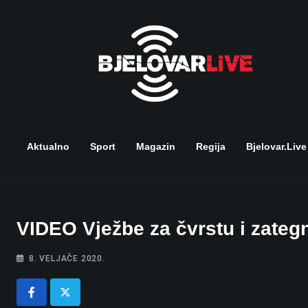
Skip
to
content
Aktualno
Sport
Magazin
Regija
Bjelovar.live
VIDEO Vježbe za čvrstu i zategn
8. VELJAČE 2020.