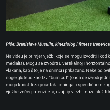
Piše: Branislava Musulin, kineziolog i fitness trenerica
Na videu je primjer vježbi koje se mogu izvoditi i kod 
medialis). Mogu se izvoditi u vertikalnoj i horizontaln
vlakana, kao što je na snimci i prikazano. Neke od ovi
noge/gluteus kao tzv. ”burn out” (onda se izvodi jedna
mogu koristiti za početak treninga u specifičnom zag
vježbe većeg intenziteta, ovaj tip vježbi može služiti k