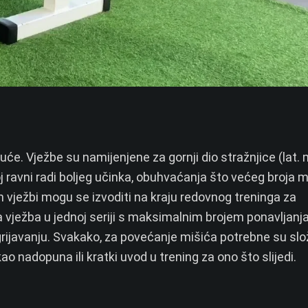
kuće. Vježbe su namijenjene za gornji dio stražnjice (lat.
oj ravni radi boljeg učinka, obuhvaćanja što većeg broja m
h vježbi mogu se izvoditi na kraju redovnog treninga za
 vježba u jednoj seriji s maksimalnim brojem ponavljanja)
rijavanju. Svakako, za povećanje mišića potrebne su slo
ao nadopuna ili kratki uvod u trening za ono što slijedi.