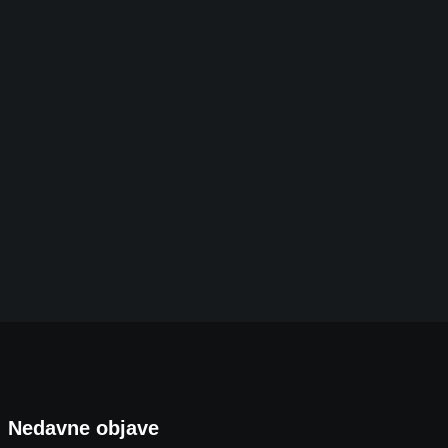
VIDEO – Borik Bjelovar državni prvaci u 3×3
7. KOLOVOZA 2026.
Nedavne objave