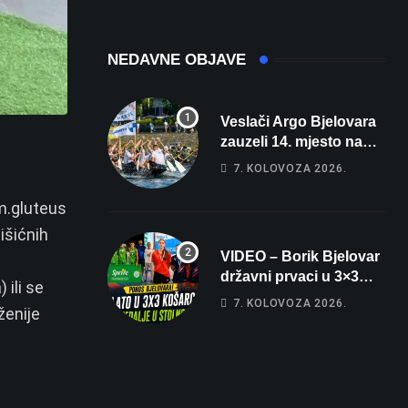
sobe i terasa koja
čak 145,9 dB!
osvaja
NEDAVNE OBJAVE
Veslači Argo Bjelovara
zauzeli 14. mjesto na
brzincu
7. KOLOVOZA 2026.
 m.gluteus
išićnih
VIDEO – Borik Bjelovar
državni prvaci u 3×3
 ili se
košarci, Klara Končar je
7. KOLOVOZA 2026.
ženije
prvakinja Hrvatske u
stolnom tenisu!