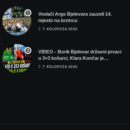
Veslači Argo Bjelovara zauzeli 14.
mjesto na brzincu
7. KOLOVOZA 2026.
VIDEO – Borik Bjelovar državni prvaci
u 3×3 košarci, Klara Končar je
prvakinja Hrvatske u stolnom tenisu!
7. KOLOVOZA 2026.