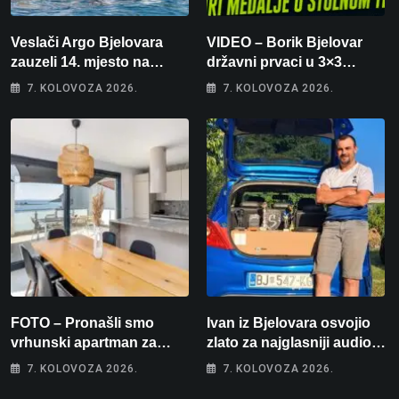
Veslači Argo Bjelovara
VIDEO – Borik Bjelovar
zauzeli 14. mjesto na
državni prvaci u 3×3
brzincu
košarci, Klara Končar je
7. KOLOVOZA 2026.
7. KOLOVOZA 2026.
prvakinja Hrvatske u
stolnom tenisu!
FOTO – Pronašli smo
Ivan iz Bjelovara osvojio
vrhunski apartman za
zlato za najglasniji audio
odmor: Pogled na more, tri
sustav i srušio osobni
7. KOLOVOZA 2026.
7. KOLOVOZA 2026.
spavaće sobe i terasa koja
rekord od čak 145,9 dB!