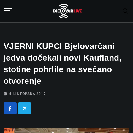
Skip
to
content
VJERNI KUPCI Bjelovarčani
jedva dočekali novi Kaufland,
stotine pohrlile na svečano
otvorenje
4. LISTOPADA 2017.