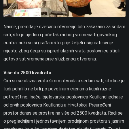
Naime, premda je svečano otvorenje bilo zakazano za sedam
sati, što je ujedno i početak radnog vremena trgovačkog
centra, neki su si građani što prije željeli osigurati svoje
mjesto zbog čega su ispred ulaznih vrata poslovnice stigli
gotovo sat vremena prije službenog otvorenja.
Više do 2500 kvadrata
Čim su se ulazna vrata širom otvorila u sedam sati, stotine je
ljudi pohrlilo ne bi li po povoljnijim cijenama kupili razne
potrepštine. Inače, bjelovarska poslovnica Kaufland jedna je
od prvih poslovnica Kauflanda u Hrvatskoj. Preuređeni
prostor danas se prostire na više od 2500 kvadrata. Radi se
o preglednijem i jednostavnijem prodajnom prostoru s jasnim