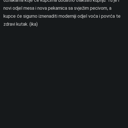
oznakama koje će kupcima dodatno olakšati kupnju. Tu je i
novi odjel mesa i nova pekarnica sa svježim pecivom, a
kupce će sigurno iznenaditi moderniji odjel voća i povrća te
zdravi kutak. (ika)