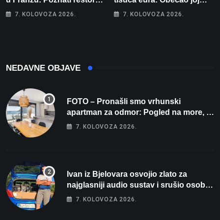
otišao u povijest, a
auto za tjedan dana, a
7. KOLOVOZA 2026.
7. KOLOVOZA 2026.
Michelinov chef sprema
zatim izmišljao opravdanja
veliko iznenađenje za
Bjelovar
NEDAVNE OBJAVE
FOTO – Pronašli smo vrhunski
apartman za odmor: Pogled na more, tri
spavaće sobe i terasa koja osvaja
7. KOLOVOZA 2026.
Ivan iz Bjelovara osvojio zlato za
najglasniji audio sustav i srušio osobni
rekord od čak 145,9 dB!
7. KOLOVOZA 2026.