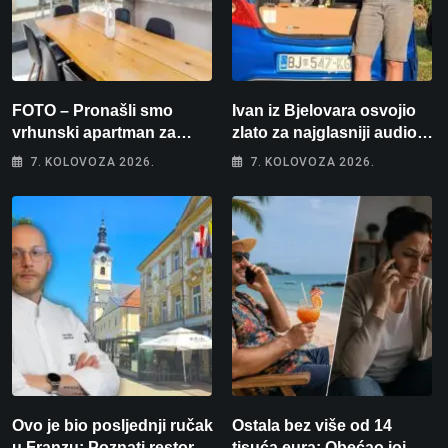
FOTO – Pronašli smo
Ivan iz Bjelovara osvojio
vrhunski apartman za
zlato za najglasniji audio
odmor: Pogled na more, tri
sustav i srušio osobni
7. KOLOVOZA 2026.
7. KOLOVOZA 2026.
spavaće sobe i terasa koja
rekord od čak 145,9 dB!
osvaja
Ovo je bio posljednji ručak
Ostala bez više od 14
u Franzu: Poznati restoran
tisuća eura: Obećao joj