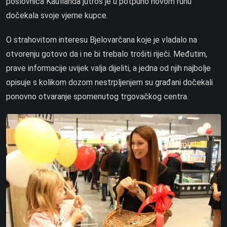
poslovnica Kauflanda jutros je u potpuno novom ruhu
dočekala svoje vjerne kupce.
O strahovitom interesu Bjelovarčana koje je vladalo na
otvorenju gotovo da i ne bi trebalo trošiti riječi. Međutim,
prave informacije uvijek valja dijeliti, a jedna od njih najbolje
opisuje s kolikom dozom nestrpljenjem su građani dočekali
ponovno otvaranje spomenutog trgovačkog centra.