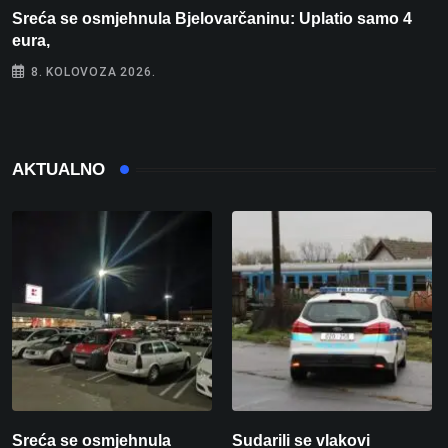
Sreća se osmjehnula Bjelovarčaninu: Uplatio samo 4
S
eura,
t
8. KOLOVOZA 2026.
AKTUALNO
Sreća se osmjehnula
Sudarili se vlakovi