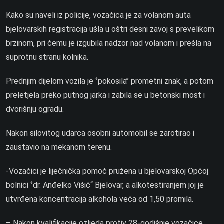
Kako su naveli iz policije, vozačica je za volanom auta
bjelovarskih registracija ušla u oštri desni zavoj s prevelikom
brzinom, pri čemu je izgubila nadzor nad volanom i prešla na
suprotnu stranu kolnika.
Prednjim dijelom vozila je ‘’pokosila’’ prometni znak, a potom
preletjela preko putnog jarka i zabila se u betonski most i
dvorišnju ogradu.
Nakon silovitog udarca osobni automobil se zarotirao i
zaustavio na mekanom terenu.
-Vozačici je liječnička pomoć pružena u bjelovarskoj Općoj
bolnici ‘’dr. Anđelko Višić“ Bjelovar, a alkotestiranjem joj je
utvrđena koncentracija alkohola veća od 1,50 promila.
– Nakon kvalifikacije ozljeda protiv 28-godišnje vozačice