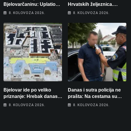
Bjelovarčaninu: Uplatio
Hrvatskih željeznica.
samo 4 eura, a osvojio
Šestero osoba teško
8. KOLOVOZA 2026.
8. KOLOVOZA 2026.
više od 80 tisuća eura
ozlijeđeno, mlađa žena na
intenzivnoj
Bjelovar ide po veliko
Danas i sutra policija ne
priznanje: Hrebak danas u
prašta: Na cestama su
Parizu predstavlja
posebno na meti ovi
8. KOLOVOZA 2026.
8. KOLOVOZA 2026.
Wellovar za domaćina
prekršaji
Europskog prvenstva