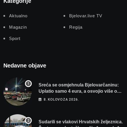
Kategorije
Aktualno
Bjelovar.live TV
Magazin
Regija
Sport
Nedavne objave
Sreća se osmjehnula Bjelovarčaninu:
Uplatio samo 4 eura, a osvojio više od
80 tisuća eura
8. KOLOVOZA 2026.
Sudarili se vlakovi Hrvatskih željeznica.