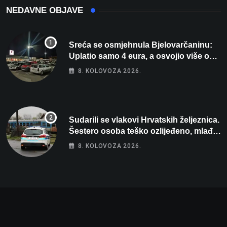
NEDAVNE OBJAVE
Sreća se osmjehnula Bjelovarčaninu:
Uplatio samo 4 eura, a osvojio više od
80 tisuća eura
8. KOLOVOZA 2026.
Sudarili se vlakovi Hrvatskih željeznica.
Šestero osoba teško ozlijeđeno, mlađa
žena na intenzivnoj
8. KOLOVOZA 2026.