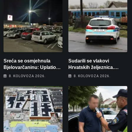
Sreća se osmjehnula
Sudarili se vlakovi
Bjelovarčaninu: Uplatio
Hrvatskih željeznica.
samo 4 eura, a osvojio
Šestero osoba teško
8. KOLOVOZA 2026.
8. KOLOVOZA 2026.
više od 80 tisuća eura
ozlijeđeno, mlađa žena na
intenzivnoj