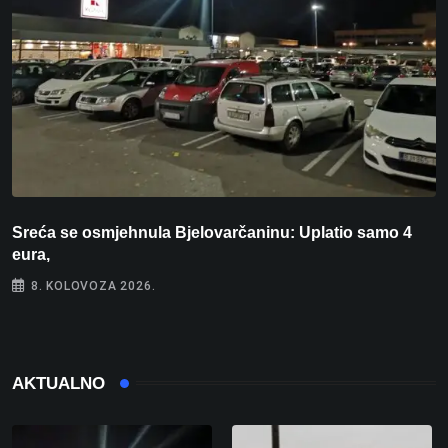
Sreća se osmjehnula Bjelovarčaninu: Uplatio samo 4
S
eura,
t
8. KOLOVOZA 2026.
AKTUALNO