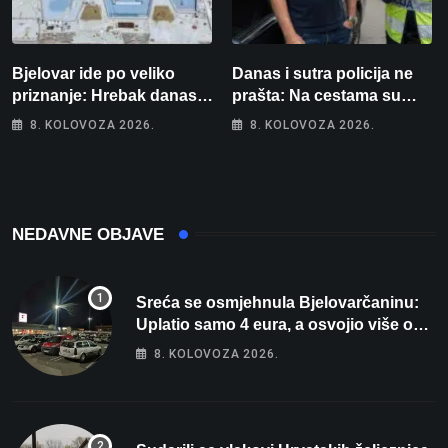
Bjelovar ide po veliko
Danas i sutra policija ne
priznanje: Hrebak danas u
prašta: Na cestama su
Parizu predstavlja
posebno na meti ovi
8. KOLOVOZA 2026.
8. KOLOVOZA 2026.
Wellovar za domaćina
prekršaji
Europskog prvenstva
NEDAVNE OBJAVE
Sreća se osmjehnula Bjelovarčaninu:
Uplatio samo 4 eura, a osvojio više od
80 tisuća eura
8. KOLOVOZA 2026.