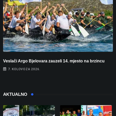
Veslači Argo Bjelovara zauzeli 14. mjesto na brzincu
V
7. KOLOVOZA 2026.
AKTUALNO