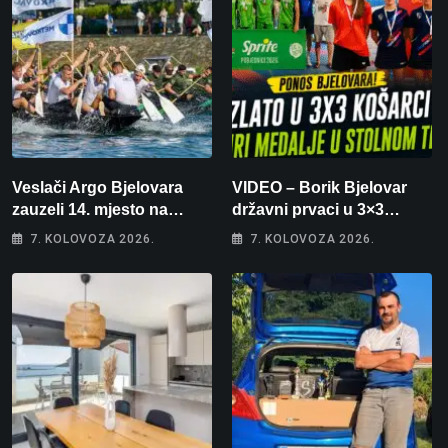
Veslači Argo Bjelovara
VIDEO – Borik Bjelovar
zauzeli 14. mjesto na
državni prvaci u 3×3
brzincu
košarci, Klara Končar je
7. KOLOVOZA 2026.
7. KOLOVOZA 2026.
prvakinja Hrvatske u
stolnom tenisu!