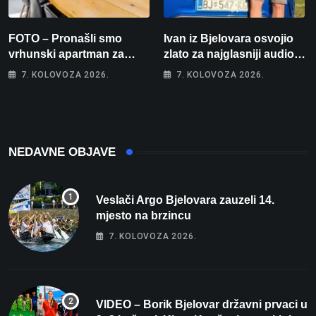
FOTO – Pronašli smo
Ivan iz Bjelovara osvojio
vrhunski apartman za
zlato za najglasniji audio
odmor: Pogled na more, tri
sustav i srušio osobni
7. KOLOVOZA 2026.
7. KOLOVOZA 2026.
spavaće sobe i terasa koja
rekord od čak 145,9 dB!
osvaja
NEDAVNE OBJAVE
Veslači Argo Bjelovara zauzeli 14.
mjesto na brzincu
7. KOLOVOZA 2026.
VIDEO – Borik Bjelovar državni prvaci u