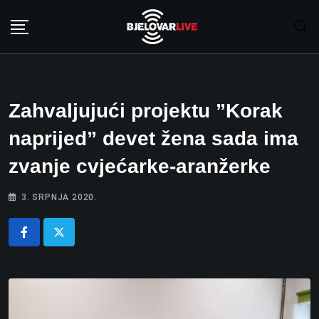
Skip
to
content
Zahvaljujući projektu ”Korak
naprijed” devet žena sada ima
zvanje cvjećarke-aranžerke
3. SRPNJA 2020.