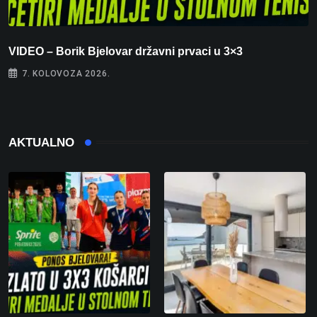
VIDEO – Borik Bjelovar državni prvaci u 3×3
F
7. KOLOVOZA 2026.
AKTUALNO