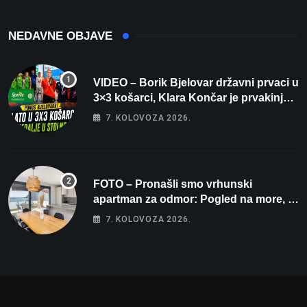
Bjelovar
NEDAVNE OBJAVE
VIDEO – Borik Bjelovar državni prvaci u
3×3 košarci, Klara Končar je prvakinja
Hrvatske u stolnom tenisu!
7. KOLOVOZA 2026.
FOTO – Pronašli smo vrhunski
apartman za odmor: Pogled na more, tri
spavaće sobe i terasa koja osvaja
7. KOLOVOZA 2026.