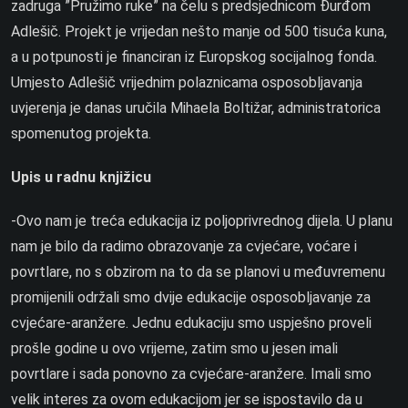
zadruga ”Pružimo ruke” na čelu s predsjednicom Đurđom
Adlešič. Projekt je vrijedan nešto manje od 500 tisuća kuna,
a u potpunosti je financiran iz Europskog socijalnog fonda.
Umjesto Adlešič vrijednim polaznicama osposobljavanja
uvjerenja je danas uručila Mihaela Boltižar, administratorica
spomenutog projekta.
Upis u radnu knjižicu
-Ovo nam je treća edukacija iz poljoprivrednog dijela. U planu
nam je bilo da radimo obrazovanje za cvjećare, voćare i
povrtlare, no s obzirom na to da se planovi u međuvremenu
promijenili održali smo dvije edukacije osposobljavanje za
cvjećare-aranžere. Jednu edukaciju smo uspješno proveli
prošle godine u ovo vrijeme, zatim smo u jesen imali
povrtlare i sada ponovno za cvjećare-aranžere. Imali smo
velik interes za ovom edukacijom jer se ispostavilo da u