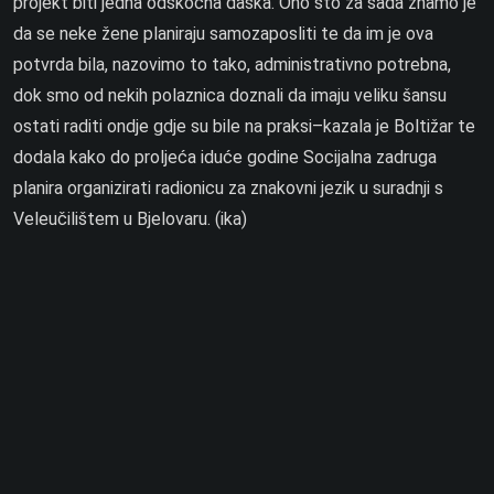
projekt biti jedna odskočna daska. Ono što za sada znamo je
da se neke žene planiraju samozaposliti te da im je ova
potvrda bila, nazovimo to tako, administrativno potrebna,
dok smo od nekih polaznica doznali da imaju veliku šansu
ostati raditi ondje gdje su bile na praksi–kazala je Boltižar te
dodala kako do proljeća iduće godine Socijalna zadruga
planira organizirati radionicu za znakovni jezik u suradnji s
Veleučilištem u Bjelovaru. (ika)