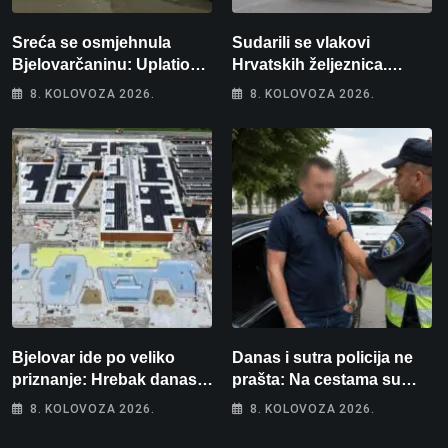
Sreća se osmjehnula
Sudarili se vlakovi
Bjelovarčaninu: Uplatio
Hrvatskih željeznica.
samo 4 eura, a osvojio
Šestero osoba teško
8. KOLOVOZA 2026.
8. KOLOVOZA 2026.
više od 80 tisuća eura
ozlijeđeno, mlađa žena na
intenzivnoj
Bjelovar ide po veliko
Danas i sutra policija ne
priznanje: Hrebak danas u
prašta: Na cestama su
Parizu predstavlja
posebno na meti ovi
8. KOLOVOZA 2026.
8. KOLOVOZA 2026.
Wellovar za domaćina
prekršaji
Europskog prvenstva