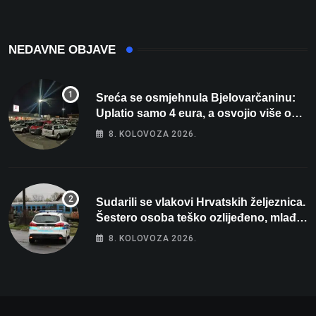
NEDAVNE OBJAVE
Sreća se osmjehnula Bjelovarčaninu:
Uplatio samo 4 eura, a osvojio više od
80 tisuća eura
8. KOLOVOZA 2026.
Sudarili se vlakovi Hrvatskih željeznica.
Šestero osoba teško ozlijeđeno, mlađa
žena na intenzivnoj
8. KOLOVOZA 2026.