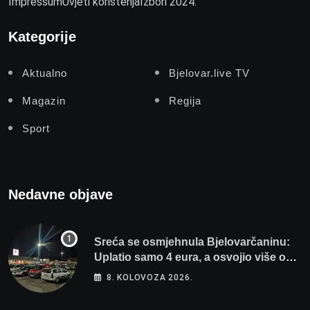
Impressum
Uvjeti korištenja
Izbori 2024.
Kategorije
Aktualno
Bjelovar.live TV
Magazin
Regija
Sport
Nedavne objave
Sreća se osmjehnula Bjelovarčaninu:
Uplatio samo 4 eura, a osvojio više od
80 tisuća eura
8. KOLOVOZA 2026.