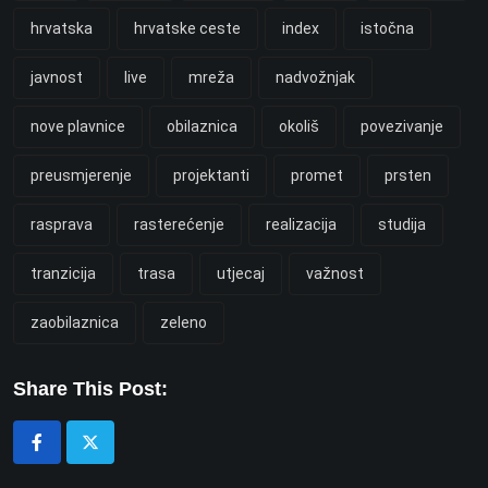
hrvatska
hrvatske ceste
index
istočna
javnost
live
mreža
nadvožnjak
nove plavnice
obilaznica
okoliš
povezivanje
preusmjerenje
projektanti
promet
prsten
rasprava
rasterećenje
realizacija
studija
tranzicija
trasa
utjecaj
važnost
zaobilaznica
zeleno
Share This Post: