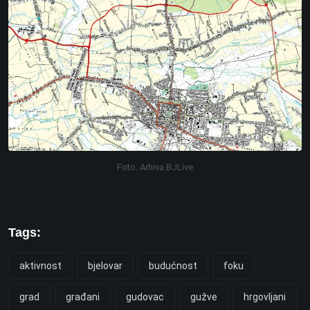
Foto: Arhiva BJLive
Tags:
aktivnost
bjelovar
budućnost
foku
grad
građani
gudovac
gužve
hrgovljani