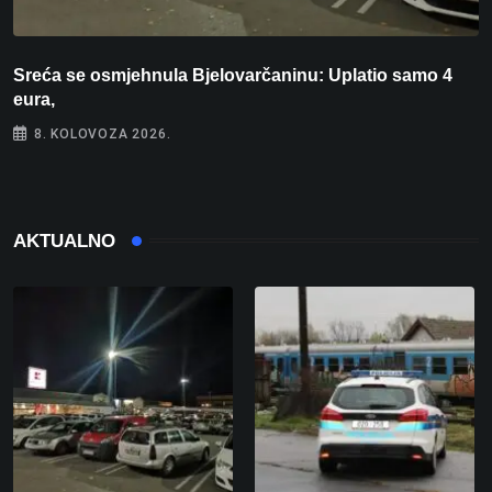
Sreća se osmjehnula Bjelovarčaninu: Uplatio samo 4
S
eura,
t
8. KOLOVOZA 2026.
AKTUALNO