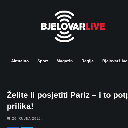
Skip
to
content
Aktualno
Sport
Magazin
Regija
Bjelovar.live
Želite li posjetiti Pariz – i to
prilika!
20. RUJNA 2025.