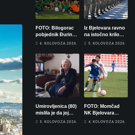
FOTO: Bilogorac
Iz Bjelovara ravno
pobjednik Đurinog
na istočno krilo
memorijala
NATO-a: Evo kamo
6. KOLOVOZA 2026.
5. KOLOVOZA 2026.
odlazi 82 hrvatska
vojnika i 6
vojnikinja
Umirovljenica (80)
FOTO: Momčad
mislila je da joj
NK Bjelovara
piše kći pa ostala
poprima jesenski
5. KOLOVOZA 2026.
4. KOLOVOZA 2026.
bez 1000 eura
izgled