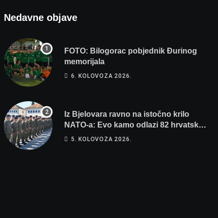
Nedavne objave
FOTO: Bilogorac pobjednik Đurinog
memorijala
6. KOLOVOZA 2026.
Iz Bjelovara ravno na istočno krilo
NATO-a: Evo kamo odlazi 82 hrvatska
vojnika i 6 vojnikinja
5. KOLOVOZA 2026.