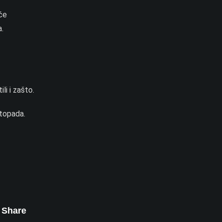
eće
a.
li i zašto.
istopada.
Share