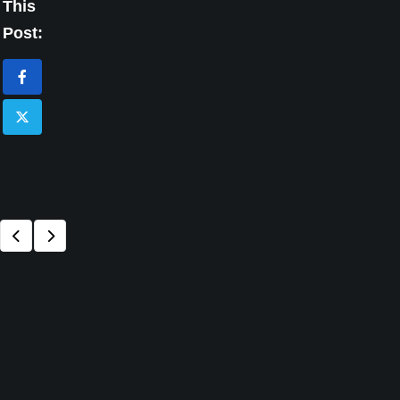
This
Post: