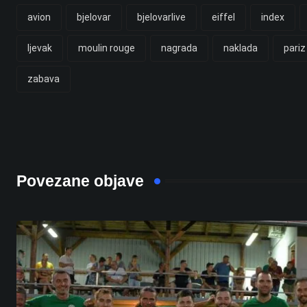
avion
bjelovar
bjelovarlive
eiffel
index
ljevak
moulin rouge
nagrada
naklada
pariz
zabava
Povezane objave