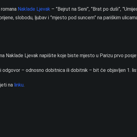
t romana
Naklade Ljevak
– ”Bejrut na Seni”, ”Brat po duši”, ”Umij
e korijene, slobodu, ljubav i ”mjesto pod suncem” na pariškim ulicam
ma Naklade Ljevak napišite koje biste mjesto u Parizu prvo posjeti
niji odgovor – odnosno dobitnica ili dobitnik – bit će objavljen 1. l
jeti na
linku
.