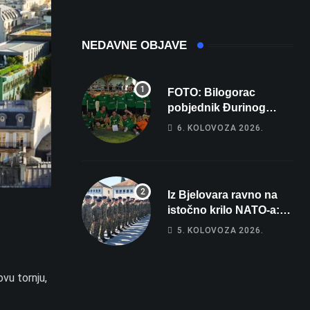
NEDAVNE OBJAVE
FOTO: Bilogorac
pobjednik Đurinog
memorijala
6. KOLOVOZA 2026.
Iz Bjelovara ravno na
istočno krilo NATO-a:
Evo kamo odlazi 82
5. KOLOVOZA 2026.
hrvatska vojnika i 6
vojnikinja
vu tornju,