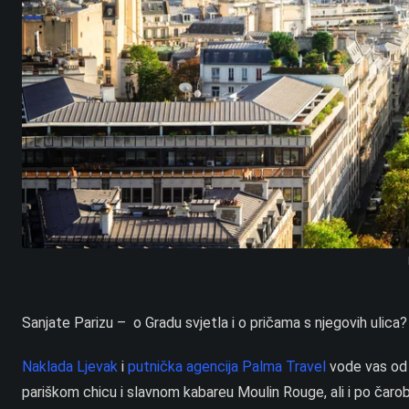
Sanjate Parizu – o Gradu svjetla i o pričama s njegovih ulica
Naklada Ljevak
i
putnička agencija Palma Travel
vode vas od 1
pariškom chicu i slavnom kabareu Moulin Rouge, ali i po čarob