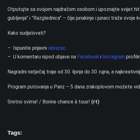
Otputujte sa svojom najdražom osobom i upoznajte svijet hi
gubljenja” i ”Razglednica” – čije junakinje i junaci traže svoj
Kako sudjelovati?
– Ispunite prijavni
obrazac
.
– U komentaru ispod objave na
Facebook
i
Instagram
profili
Nagradni natječaj traje od 30. lipnja do 30. rujna, a najkreativ
Program putovanja u Pariz – 5 dana zrakoplovom možete vid
Sretno svima! / Bonne chance à tous!
(rt)
Tags: