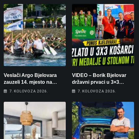
Veslači Argo Bjelovara
VIDEO – Borik Bjelovar
zauzeli 14. mjesto na
državni prvaci u 3×3
brzincu
košarci, Klara Končar je
7. KOLOVOZA 2026.
7. KOLOVOZA 2026.
prvakinja Hrvatske u
stolnom tenisu!