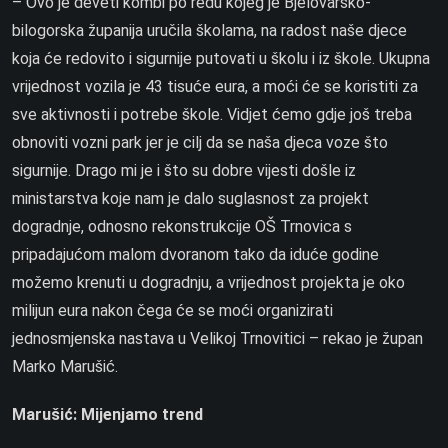
– Ovo je deveti kombi po redu kojeg je Bjelovarsko-
bilogorska županija uručila školama, na radost naše djece
koja će redovito i sigurnije putovati u školu i iz škole. Ukupna
vrijednost vozila je 43 tisuće eura, a moći će se koristiti za
sve aktivnosti i potrebe škole. Vidjet ćemo gdje još treba
obnoviti vozni park jer je cilj da se naša djeca voze što
sigurnije. Drago mi je i što su dobre vijesti došle iz
ministarstva koje nam je dalo suglasnost za projekt
dogradnje, odnosno rekonstrukcije OŠ Trnovica s
pripadajućom malom dvoranom tako da iduće godine
možemo krenuti u dogradnju, a vrijednost projekta je oko
milijun eura nakon čega će se moći organizirati
jednosmjenska nastava u Velikoj Trnovitici – rekao je župan
Marko Marušić.
Marušić: Mijenjamo trend