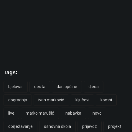
Tags:
bjelovar
cesta
dan općine
djeca
dogradnja
ivan marković
ključevi
kombi
live
marko marušić
nabavka
novo
obilježavanje
osnovna škola
prijevoz
projekt