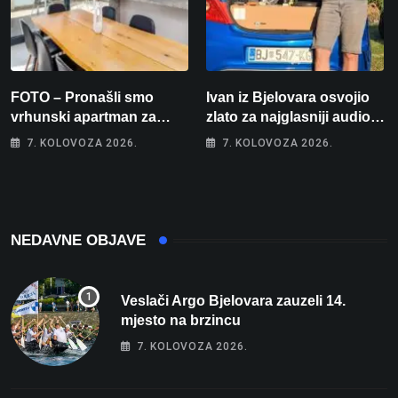
FOTO – Pronašli smo
Ivan iz Bjelovara osvojio
vrhunski apartman za
zlato za najglasniji audio
odmor: Pogled na more, tri
sustav i srušio osobni
7. KOLOVOZA 2026.
7. KOLOVOZA 2026.
spavaće sobe i terasa koja
rekord od čak 145,9 dB!
osvaja
NEDAVNE OBJAVE
Veslači Argo Bjelovara zauzeli 14.
mjesto na brzincu
7. KOLOVOZA 2026.