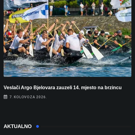
Veslači Argo Bjelovara zauzeli 14. mjesto na brzincu
V
7. KOLOVOZA 2026.
AKTUALNO