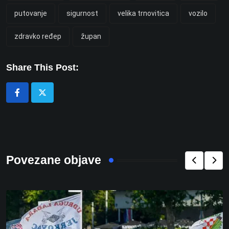
putovanje
sigurnost
velika trnovitica
vozilo
zdravko ređep
župan
Share This Post:
Povezane objave