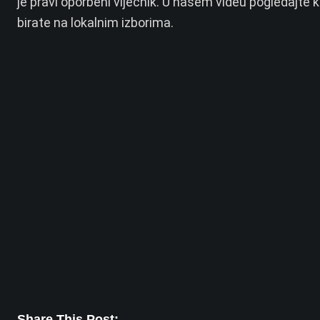
je pravi oporbeni vijećnik. U našem videu pogledajte k
birate na lokalnim izborima.
Share This Post: