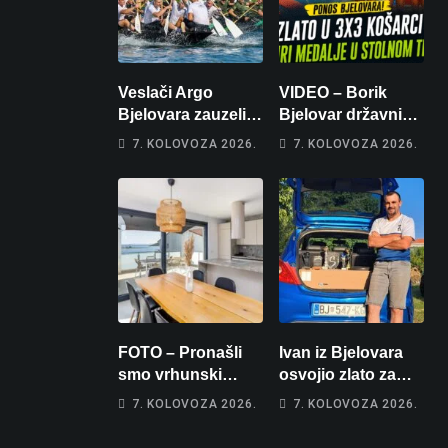
Veslači Argo
VIDEO – Borik
Bjelovara zauzeli
Bjelovar državni
14. mjesto na
prvaci u 3×3
7. KOLOVOZA 2026.
7. KOLOVOZA 2026.
brzincu
košarci, Klara
Končar je
prvakinja Hrvatske
u stolnom tenisu!
FOTO – Pronašli
Ivan iz Bjelovara
smo vrhunski
osvojio zlato za
apartman za
najglasniji audio
7. KOLOVOZA 2026.
7. KOLOVOZA 2026.
odmor: Pogled na
sustav i srušio
more, tri spavaće
osobni rekord od