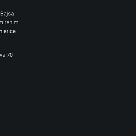
 Bajsa
smirenim
mjerice
iva 70