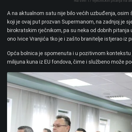
Na svih 17 vijećničkih pitanja na
A na aktualnom satu nije bilo većih uzbuđenja, osim š
koji je ovaj put prozvan Supermanom, na zadnjoj je s
birokratskim rječnikom, pa su neka od dobrih pitanj
ono Ivice Vranjića tko je i zašto branitelje istjerao iz 
Opća bolnica je spomenuta i u pozitivnom kontekstu j
milijuna kuna iz EU fondova, čime i službeno može po