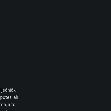
ijećnički
otez, ali
ama, a to