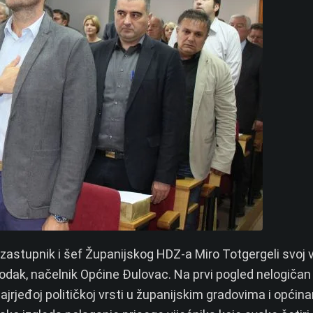
 zastupnik i šef Županijskog HDZ-a Miro Totgergeli svoj v
dak, načelnik Općine Đulovac. Na prvi pogled nelogičan p
 najrjeđoj političkoj vrsti u županijskim gradovima i općin