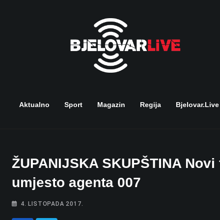
Skip
to
content
Aktualno
Sport
Magazin
Regija
Bjelovar.live
ŽUPANIJSKA SKUPŠTINA Novi ta
umjesto agenta 007
4. LISTOPADA 2017.