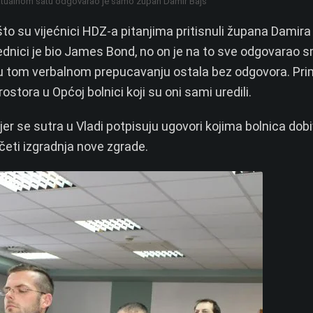
 aktualnom satu odgovarao je samo župan Damir Bajs
to su vijećnici HDZ-a pitanjima pritisnuli župana Damira
jednici je bio James Bond, no on je na to sve odgovarao 
a u tom verbalnom prepucavanju ostala bez odgovora. Pri
prostora u Općoj bolnici koji su oni sami uredili.
er se sutra u Vladi potpisuju ugovori kojima bolnica dob
četi izgradnja nove zgrade.