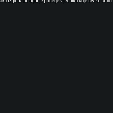
ako izgleda polaganje prisege vijećnika koje svake četiri