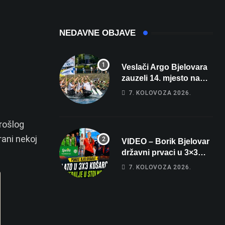
sobe i terasa koja
čak 145,9 dB!
osvaja
NEDAVNE OBJAVE
Veslači Argo Bjelovara
zauzeli 14. mjesto na
brzincu
7. KOLOVOZA 2026.
prošlog
rani nekoj
VIDEO – Borik Bjelovar
državni prvaci u 3×3
košarci, Klara Končar je
7. KOLOVOZA 2026.
prvakinja Hrvatske u
stolnom tenisu!