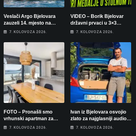
Veslači Argo Bjelovara
VIDEO – Borik Bjelovar
zauzeli 14. mjesto na
državni prvaci u 3×3
brzincu
košarci, Klara Končar je
7. KOLOVOZA 2026.
7. KOLOVOZA 2026.
prvakinja Hrvatske u
stolnom tenisu!
FOTO – Pronašli smo
Ivan iz Bjelovara osvojio
vrhunski apartman za
zlato za najglasniji audio
odmor: Pogled na more, tri
sustav i srušio osobni
7. KOLOVOZA 2026.
7. KOLOVOZA 2026.
spavaće sobe i terasa koja
rekord od čak 145,9 dB!