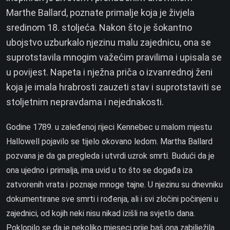
Marthe Ballard, poznate primalje koja je živjela
sredinom 18. stoljeća. Nakon što je šokantno
ubojstvo uzburkalo njezinu malu zajednicu, ona se
suprotstavila mnogim važećim pravilima i upisala se
u povijest. Napeta i nježna priča o izvanrednoj ženi
koja je imala hrabrosti zauzeti stav i suprotstaviti se
stoljetnim nepravdama i nejednakosti.
Godine 1789. u zaleđenoj rijeci Kennebec u malom mjestu
Hallowell pojavilo se tijelo okovano ledom. Martha Ballard
pozvana je da ga pregleda i utvrdi uzrok smrti. Budući da je
ona ujedno i primalja, ima uvid u to što se događa iza
zatvorenih vrata i poznaje mnoge tajne. U njezinu su dnevniku
dokumentirane sve smrti i rođenja, ali i svi zločini počinjeni u
zajednici, od kojih neki nisu nikad izišli na svjetlo dana.
Poklopilo se da je nekoliko mjeseci prije baš ona zabilježila