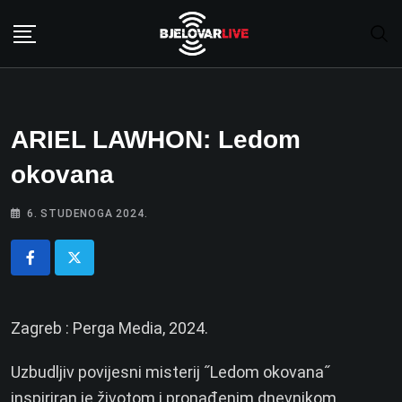
Skip
to
content
ARIEL LAWHON: Ledom
okovana
6. STUDENOGA 2024.
Zagreb : Perga Media, 2024.
Uzbudljiv povijesni misterij ˝Ledom okovana˝
inspiriran je životom i pronađenim dnevnikom