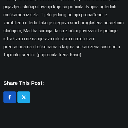
prijavljeni slučaj silovanja koje su počinila dvojica uglednih
muškaraca iz sela. Tijelo jednog od njih pronađeno je
zarobljeno u ledu. Iako je njegova smrt proglašena nesretnim
slučajem, Martha sumnja da su zločini povezani te počinje
istraživati i ne namjerava odustati unatoč svim
predrasudama i teškoćama s kojima se kao žena susreće u
toj maloj sredini. (pripremila Irena Rašo)
Share This Post: