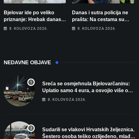
Bjelovar ide po veliko
Danas i sutra policija ne
priznanje: Hrebak danas u
prašta: Na cestama su
Parizu predstavlja
posebno na meti ovi
8. KOLOVOZA 2026.
8. KOLOVOZA 2026.
Wellovar za domaćina
prekršaji
Europskog prvenstva
NEDAVNE OBJAVE
Sreća se osmjehnula Bjelovarčaninu:
Uplatio samo 4 eura, a osvojio više od
80 tisuća eura
8. KOLOVOZA 2026.
Sudarili se vlakovi Hrvatskih željeznica.
Šestero osoba teško ozlijeđeno, mlađa