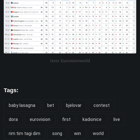
Izvor: Eurovisionworld
Tags:
baby lasagna
bet
bjelovar
contest
dora
eurovision
first
kadionice
live
rim tim tagi dim
song
win
world