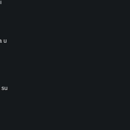
i
a u
 su