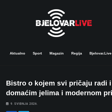
Skip
to
content
Aktualno
Sport
Magazin
Regija
Bjelovar.live
Bistro o kojem svi pričaju radi
domaćim jelima i modernom pr
9. SVIBNJA 2026.