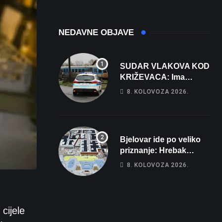
NEDAVNE OBJAVE
SUDAR VLAKOVA KOD
KRIŽEVACA: Ima
ozlijeđenih, jedna
8. KOLOVOZA 2026.
osoba odvezena
helikopterom
Bjelovar ide po veliko
priznanje: Hrebak
danas u Parizu
8. KOLOVOZA 2026.
predstavlja Wellovar za
domaćina Europskog
prvenstva
cijele