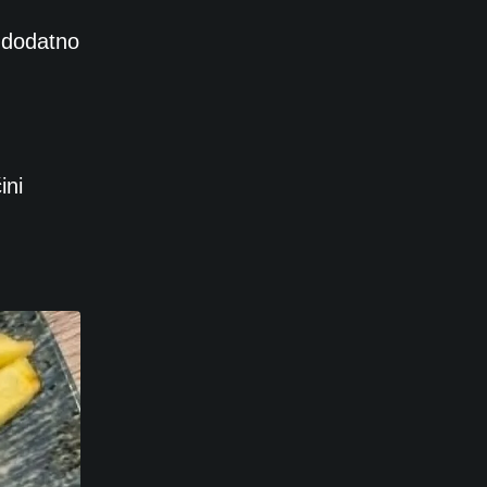
u dodatno
ini