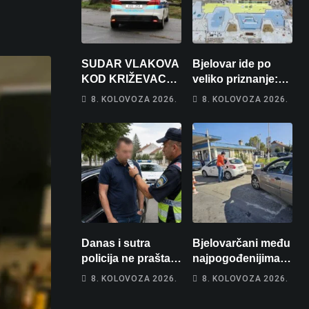
SUDAR VLAKOVA
Bjelovar ide po
KOD KRIŽEVACA:
veliko priznanje:
Ima ozlijeđenih,
Hrebak danas u
8. KOLOVOZA 2026.
8. KOLOVOZA 2026.
jedna osoba
Parizu predstavlja
odvezena
Wellovar za
helikopterom
domaćina
Europskog
prvenstva
Danas i sutra
Bjelovarčani među
policija ne prašta:
najpogođenijima:
Na cestama su
Gorivo im pojede
8. KOLOVOZA 2026.
8. KOLOVOZA 2026.
posebno na meti
gotovo 6 posto
ovi prekršaji
plaće