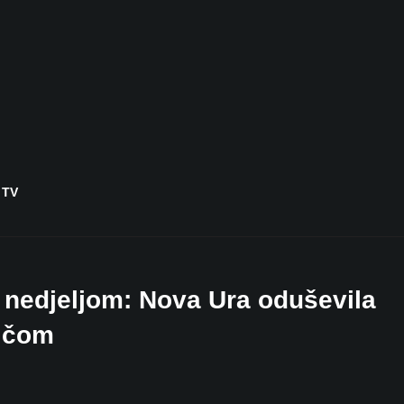
 TV
 i nedjeljom: Nova Ura oduševila
ičom