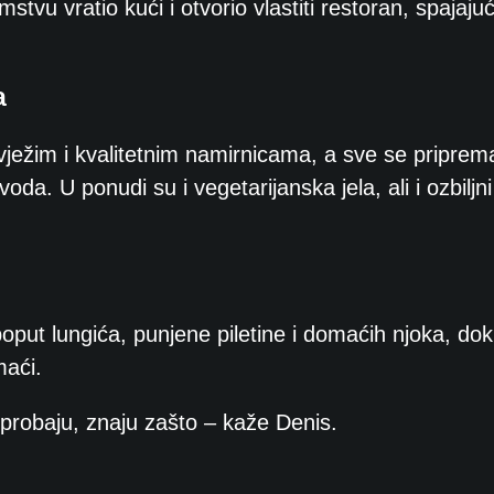
stvu vratio kući i otvorio vlastiti restoran, spajajuć
a
vježim i kvalitetnim namirnicama, a sve se priprem
oda. U ponudi su i vegetarijanska jela, ali i ozbiljni
oput lungića, punjene piletine i domaćih njoka, dok
maći.
 probaju, znaju zašto – kaže Denis.