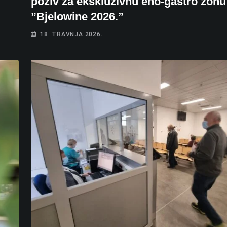
poziv za ekskluzivnu eno-gastro zonu
”Bjelowine 2026.”
18. TRAVNJA 2026.