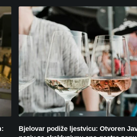
m:
Bjelovar podiže ljestvicu: Otvoren Ja