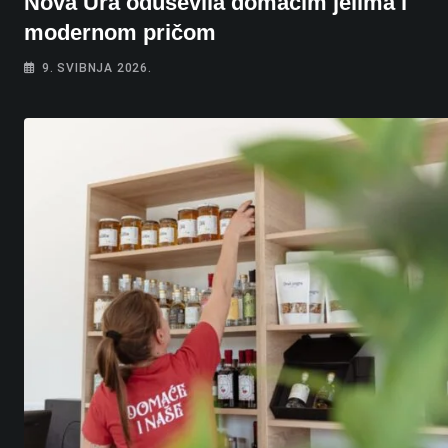
Nova Ura oduševila domaćim jelima i
modernom pričom
9. SVIBNJA 2026.