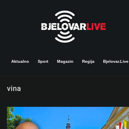
Skip
to
content
Aktualno
Sport
Magazin
Regija
Bjelovar.live
vina