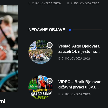
apartman za
najglasniji audio
7. KOLOVOZA 2026.
7. KOLOVOZA 2026.
odmor: Pogled na
sustav i srušio
more, tri spavaće
osobni rekord od
sobe i terasa koja
čak 145,9 dB!
osvaja
NEDAVNE OBJAVE
Veslači Argo Bjelovara
zauzeli 14. mjesto na
brzincu
7. KOLOVOZA 2026.
VIDEO – Borik Bjelovar
državni prvaci u 3×3
košarci, Klara Končar je
7. KOLOVOZA 2026.
prvakinja Hrvatske u
vni
stolnom tenisu!