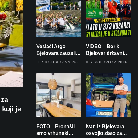
Veslači Argo
VIDEO – Borik
Bjelovara zauzeli
Bjelovar državni
14. mjesto na
prvaci u 3×3
7. KOLOVOZA 2026.
7. KOLOVOZA 2026.
brzincu
košarci, Klara
Končar je
prvakinja Hrvatske
u stolnom tenisu!
 za
koji je
FOTO – Pronašli
Ivan iz Bjelovara
smo vrhunski
osvojio zlato za