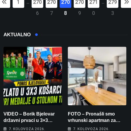
1
270
270
270
270
271
279
...
...
6
7
8
9
0
3
AKTUALNO
VIDEO – Borik Bjelovar
FOTO – Pronašli smo
državni prvaci u 3×3
vrhunski apartman za
košarci, Klara Končar je
odmor: Pogled na more, tri
7. KOLOVOZA 2026.
7. KOLOVOZA 2026.