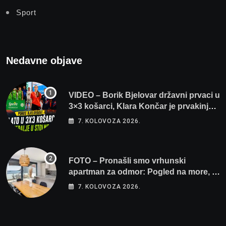
Sport
Nedavne objave
VIDEO – Borik Bjelovar državni prvaci u
3×3 košarci, Klara Končar je prvakinja
Hrvatske u stolnom tenisu!
7. KOLOVOZA 2026.
FOTO – Pronašli smo vrhunski
apartman za odmor: Pogled na more, tri
spavaće sobe i terasa koja osvaja
7. KOLOVOZA 2026.