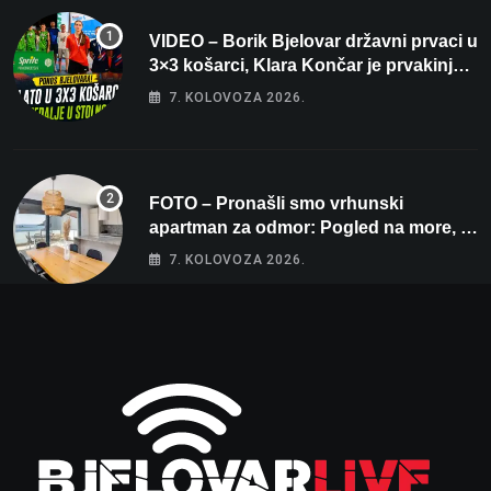
VIDEO – Borik Bjelovar državni prvaci u
3×3 košarci, Klara Končar je prvakinja
Hrvatske u stolnom tenisu!
7. KOLOVOZA 2026.
FOTO – Pronašli smo vrhunski
apartman za odmor: Pogled na more, tri
spavaće sobe i terasa koja osvaja
7. KOLOVOZA 2026.