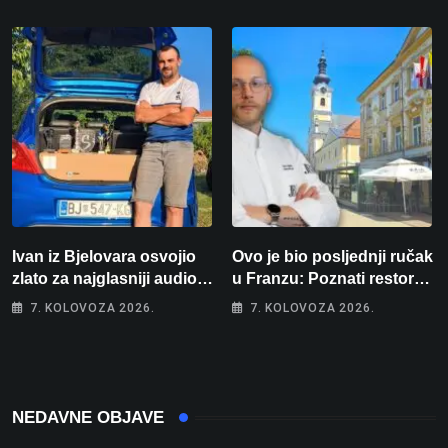
prvakinja Hrvatske u
spavaće sobe i terasa koja
stolnom tenisu!
osvaja
Ivan iz Bjelovara osvojio
Ovo je bio posljednji ručak
zlato za najglasniji audio
u Franzu: Poznati restoran
sustav i srušio osobni
otišao u povijest, a
7. KOLOVOZA 2026.
7. KOLOVOZA 2026.
rekord od čak 145,9 dB!
Michelinov chef sprema
veliko iznenađenje za
Bjelovar
NEDAVNE OBJAVE