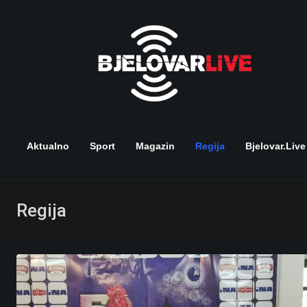
Skip
to
content
Aktualno
Sport
Magazin
Regija
Bjelovar.live
Regija