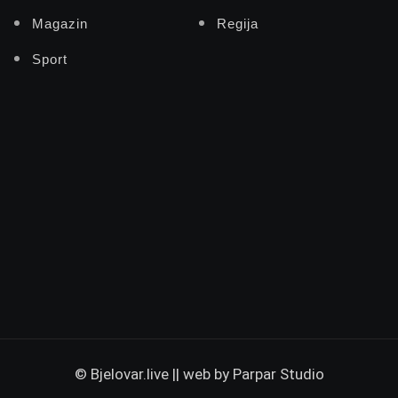
Magazin
Regija
Sport
© Bjelovar.live || web by
Parpar Studio