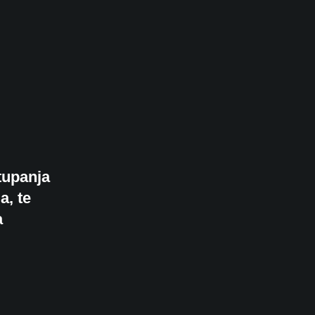
tupanja
a, te
a