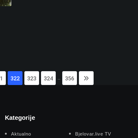
...
1
322
323
324
356
Kategorije
Aktualno
Bjelovar.live TV