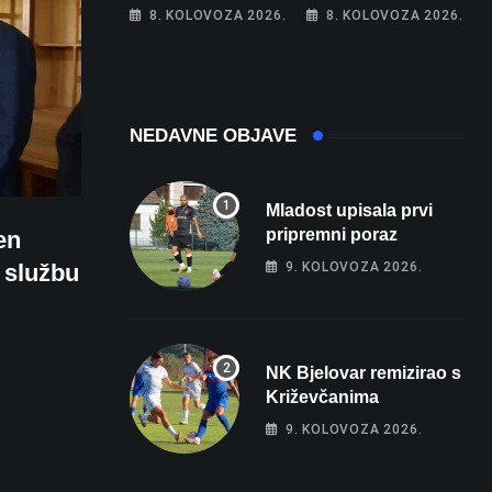
Bjelovarčaninu:
željeznica. Šestero
8. KOLOVOZA 2026.
8. KOLOVOZA 2026.
Uplatio samo 4
osoba teško
eura, a osvojio
ozlijeđeno, mlađa
više od 80 tisuća
žena na
eura
intenzivnoj
NEDAVNE OBJAVE
Mladost upisala prvi
pripremni poraz
en
9. KOLOVOZA 2026.
 službu
NK Bjelovar remizirao s
Križevčanima
9. KOLOVOZA 2026.