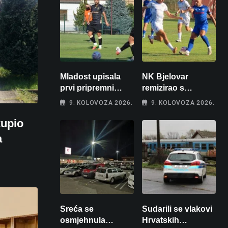
Mladost upisala
NK Bjelovar
prvi pripremni
remizirao s
poraz
Križevčanima
9. KOLOVOZA 2026.
9. KOLOVOZA 2026.
upio
a
Sreća se
Sudarili se vlakovi
osmjehnula
Hrvatskih