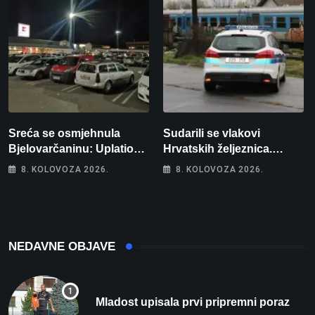
Sreća se osmjehnula
Sudarili se vlakovi
Bjelovarčaninu: Uplatio
Hrvatskih željeznica.
samo 4 eura, a osvojio
Šestero osoba teško
8. KOLOVOZA 2026.
8. KOLOVOZA 2026.
više od 80 tisuća eura
ozlijeđeno, mlađa žena na
intenzivnoj
NEDAVNE OBJAVE
Mladost upisala prvi pripremni poraz