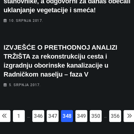
stanovnike, a odgovorni za danas obećali
uklanjanje vegetacije i smeća!
10. SRPNJA 2017.
IZVJEŠĆE O PRETHODNOJ ANALIZI
TRŽIŠTA za rekonstrukciju cesta i
izgradnju oborinske kanalizacije u
Radničkom naselju – faza V
5. SRPNJA 2017.
1
346
347
348
349
350
356
...
...