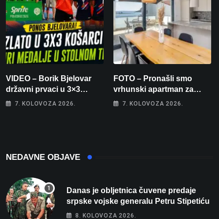
VIDEO – Borik Bjelovar
FOTO – Pronašli smo
državni prvaci u 3×3
vrhunski apartman za
košarci, Klara Končar je
odmor: Pogled na more, tri
7. KOLOVOZA 2026.
7. KOLOVOZA 2026.
prvakinja Hrvatske u
spavaće sobe i terasa koja
stolnom tenisu!
osvaja
NEDAVNE OBJAVE
Danas je obljetnica čuvene predaje
srpske vojske generalu Petru Stipetiću
8. KOLOVOZA 2026.