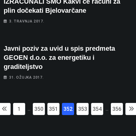
IZRAČUNALI SMO Kakvi će računi za
plin dočekati Bjelovarčane
3. TRAVNJA 2017.
Javni poziv za uvid u spis predmeta
GEOEN d.o.o. za energetiku i
graditeljstvo
31. OŽUJKA 2017.
1
350
351
352
353
354
356
...
...