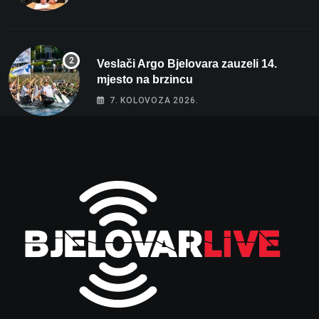
Veslači Argo Bjelovara zauzeli 14.
mjesto na brzincu
7. KOLOVOZA 2026.