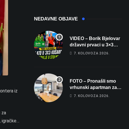
čak 145,9 dB!
Michelinov chef
sprema veliko
iznenađenje za
NEDAVNE OBJAVE
Bjelovar
VIDEO – Borik Bjelovar
državni prvaci u 3×3
košarci, Klara Končar je
7. KOLOVOZA 2026.
prvakinja Hrvatske u
stolnom tenisu!
FOTO – Pronašli smo
vrhunski apartman za
lontera iz
odmor: Pogled na
7. KOLOVOZA 2026.
more, tri spavaće sobe i
terasa koja osvaja
u za
, igračke…