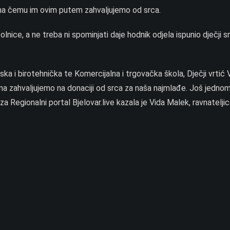
nici na čemu im ovim putem zahvaljujemo od srca.
olnice, a ne treba ni spominjati daje hodnik odjela ispunio dječji sm
ka i birotehnička te Komercijalna i trgovačka škola, Dječji vrtić 
vima zahvaljujemo na donaciji od srca za naša najmlađe. Još jedno
 Regionalni portal Bjelovar.live kazala je Vida Malek, ravnatelji