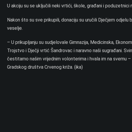
U akciju su se uključili neki vrtići, škole, građani i poduzet
Nakon što su sve prikupili, donaciju su uručili Dječjem odjelu b
veselje.
– U prikupljanju su sudjelovale Gimnazija, Medicinska, Ekonoms
Trojstvo i Dječji vrtić Šandrovac i naravno naši sugrađani. S
čestitamo našim vrijednim volonterima i hvala im na svemu – za
Gradskog društva Crvenog križa. (ika)