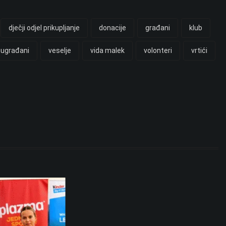
dječji odjel prikupljanje
donacije
građani
klub
sugrađani
veselje
vida malek
volonteri
vrtići