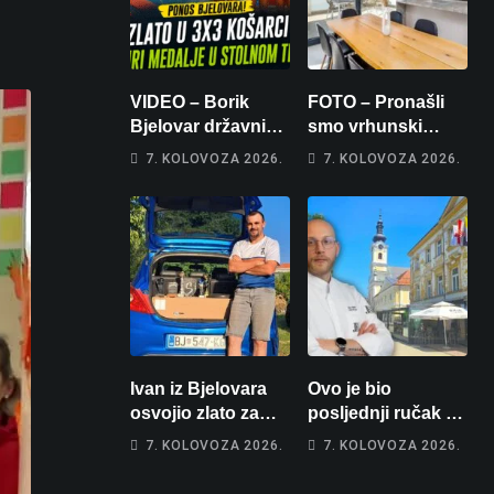
VIDEO – Borik
FOTO – Pronašli
Bjelovar državni
smo vrhunski
prvaci u 3×3
apartman za
7. KOLOVOZA 2026.
7. KOLOVOZA 2026.
košarci, Klara
odmor: Pogled na
Končar je
more, tri spavaće
prvakinja Hrvatske
sobe i terasa koja
u stolnom tenisu!
osvaja
Ivan iz Bjelovara
Ovo je bio
osvojio zlato za
posljednji ručak u
najglasniji audio
Franzu: Poznati
7. KOLOVOZA 2026.
7. KOLOVOZA 2026.
sustav i srušio
restoran otišao u
osobni rekord od
povijest, a