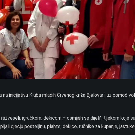
la na inicijativu Kluba mladih Crvenog križa Bjelovar i uz pomoć vo
cu razveseli, igračkom, dekicom – osmijeh se dijeli”, tijekom koje s
jali dječju posteljinu, plahte, dekice, ručnike za kupanje, jastuke