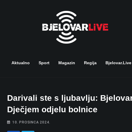
Skip
to
content
Aktualno
Sport
Magazin
Regija
Bjelovar.live
Darivali ste s ljubavlju: Bjelov
Dječjem odjelu bolnice
10. PROSINCA 2024.