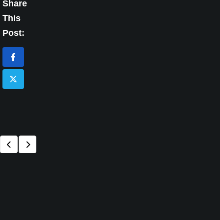
Share
This
Post: