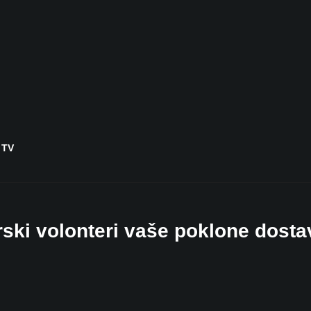
 TV
arski volonteri vaše poklone dostav