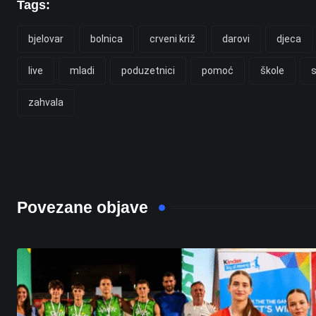
Tags:
bjelovar
bolnica
crveni križ
darovi
djeca
live
mladi
poduzetnici
pomoć
škole
zahvala
Povezane objave