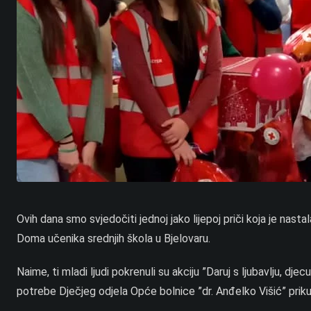
Ovih dana smo svjedočiti jednoj jako lijepoj priči koja je nasta
Doma učenika srednjih škola u Bjelovaru.
Naime, ti mladi ljudi pokrenuli su akciju ”Daruj s ljubavlju, dje
potrebe Dječjeg odjela Opće bolnice ”dr. Anđelko Višić” prikupl